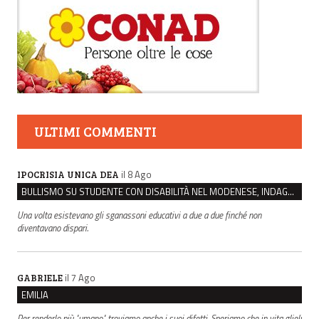
ULTIMI COMMENTI
il 8 Ago
IPOCRISIA UNICA DEA
BULLISMO SU STUDENTE CON DISABILITÀ NEL MODENESE, INDAGATI DUE RAGAZZI DI 16 ANNI
Una volta esistevano gli sganassoni educativi a due a due finché non
diventavano dispari.
il 7 Ago
GABRIELE
EMILIA
Per renderlo più "umano" troviamo anche i suoi difetti. Speriamo che in vita glieli