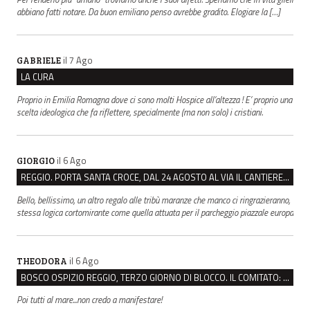
abbiano fatti notare. Da buon emiliano penso avrebbe gradito. Elogiare la […]
il 7 Ago
GABRIELE
LA CURA
Proprio in Emilia Romagna dove ci sono molti Hospice all’altezza ! E’ proprio una
scelta ideologica che fa riflettere, specialmente (ma non solo) i cristiani.
il 6 Ago
GIORGIO
REGGIO. PORTA SANTA CROCE, DAL 24 AGOSTO AL VIA IL CANTIERE PER IL NUOVO COLLETTORE FOGNARIO
Bello, bellissimo, un altro regalo alle tribù maranze che manco ci ringrazieranno,
stessa logica cortomirante come quella attuata per il parcheggio piazzale europa
il 6 Ago
THEODORA
BOSCO OSPIZIO REGGIO, TERZO GIORNO DI BLOCCO. IL COMITATO: “PRESIDIO FINO A VENERDÌ”
Poi tutti al mare...non credo a manifestare!