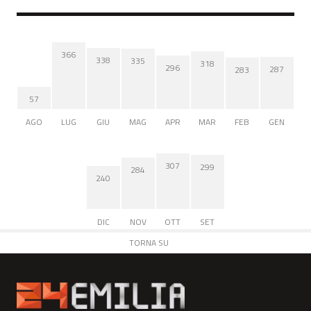
366
338
335
318
296
287
283
57
AGO
LUG
GIU
MAG
APR
MAR
FEB
GEN
307
299
284
240
DIC
NOV
OTT
SET
TORNA SU