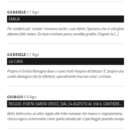
il 7 Ago
GABRIELE
EMILIA
Per renderlo più "umano" troviamo anche i suoi difetti. Speriamo che in vita glieli
abbiano fatti notare. Da buon emiliano penso avrebbe gradito. Elogiare la […]
il 7 Ago
GABRIELE
LA CURA
Proprio in Emilia Romagna dove ci sono molti Hospice all’altezza ! E’ proprio una
scelta ideologica che fa riflettere, specialmente (ma non solo) i cristiani.
il 6 Ago
GIORGIO
REGGIO. PORTA SANTA CROCE, DAL 24 AGOSTO AL VIA IL CANTIERE PER IL NUOVO COLLETTORE FOGNARIO
Bello, bellissimo, un altro regalo alle tribù maranze che manco ci ringrazieranno,
stessa logica cortomirante come quella attuata per il parcheggio piazzale europa