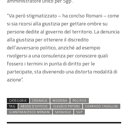
amministratore unico per Sgp”.
“Va però stigmatizzato – ha conclso Romani – come
si sia ricorsi alla giustizia per gettare ombre su
persone dedite al governo del territorio. La denuncia
alla giustizia per ottenere il discredito
dell’avversario politico, anziché ad esempio
rivolgersi a una consulenza per conoscere quali
fossero i termini in punta di diritto per le
partecipate, sta divenendo una distorta modalità di
azione”.
CATEGORIE
CRONACA
MODENA
POLITICA
TAG
ABUSO D’UFFICIO
CLAUDIO PISTONI
CORRADO CAVALLINI
GIANFRANCESCO MENANI
SASSUOLO
SGP