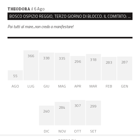
il 6 Ago
THEODORA
BOSCO OSPIZIO REGGIO, TERZO GIORNO DI BLOCCO. IL COMITATO: “PRESIDIO FINO A VENERDÌ”
Poi tutti al mare...non credo a manifestare!
366
338
335
318
296
287
283
55
AGO
LUG
GIU
MAG
APR
MAR
FEB
GEN
307
299
284
240
DIC
NOV
OTT
SET