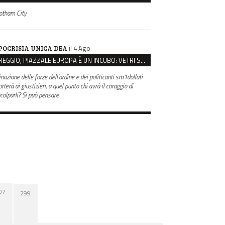
otham City
il 4 Ago
POCRISIA UNICA DEA
REGGIO, PIAZZALE EUROPA È UN INCUBO: VETRI SPACCATI E FURTI SULLE AUTO IN SOSTA
inazione delle forze dell'ordine e dei politicanti sm1dollati
rterà ai giustizieri, a quel punto chi avrà il coraggio di
ncolparli? Si può pensare
07
299