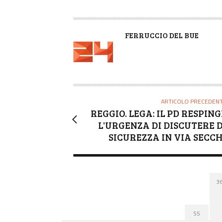
A
FERRUCCIO DEL BUE
U
T
O
R
E
ARTICOLO PRECEDEN
REGGIO. LEGA: IL PD RESPING
L'URGENZA DI DISCUTERE D
SICUREZZA IN VIA SECCH
3
55