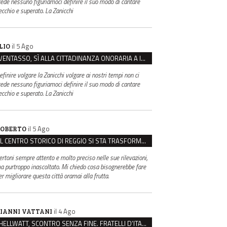
rede nessuno figuriamoci definire il suo modo di cantare
ecchio e superato. La Zanicchi
il 5 Ago
LIO
VENTASSO, SÌ ALLA CITTADINANZA ONORARIA A IVA ZANICCHI. MA BARGIACCHI: “È DI PESSIMO GUSTO”
efinire volgare la Zanicchi volgare ai nostri tempi non ci
rede nessuno figuriamoci definire il suo modo di cantare
ecchio e superato. La Zanicchi
il 5 Ago
OBERTO
IL CENTRO STORICO DI REGGIO SI STA TRASFORMANDO, E NON IN MEGLIO
ertoni sempre attento e molto preciso nelle sue rilevazioni,
a purtroppo inascoltato. Mi chiedo cosa bisognerebbe fare
er migliorare questa città oramai alla frutta.
il 4 Ago
IANNI VATTANI
HELLWATT, SCONTRO SENZA FINE. FRATELLI D’ITALIA: “MILANI PORTA DOCUMENTI, DE FRANCO INSULTI”