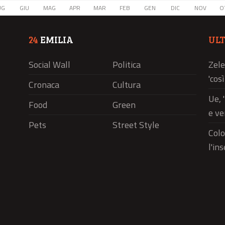
UG
GIU
MAG
APR
MAR
FEB
GEN
DIC
NOV
O
24
EMILIA
UL
Social Wall
Politica
Zele
'cos
Cronaca
Cultura
Ue, 
Food
Green
e ve
Pets
Street Style
Colo
l'in