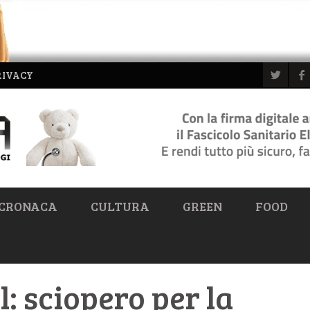
RIVACY
CRONACA
CULTURA
GREEN
FOOD
l: sciopero per la