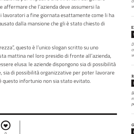
c
re affermare che l’azienda deve assumersi la
v
 i lavoratori a fine giornata esattamente come li ha
ausato dalla mansione che gli è stato chiesto di
E
D
ezza”, questo è l’unico slogan scritto su uno
c
ta mattina nel loro presidio di fronte all’azienda,
v
ssere elusa: le aziende dispongono sia di possibilità
e, sia di possibilità organizzative per poter lavorare
R
é questo infortunio non sia stato evitato.
B
m
p
G
0