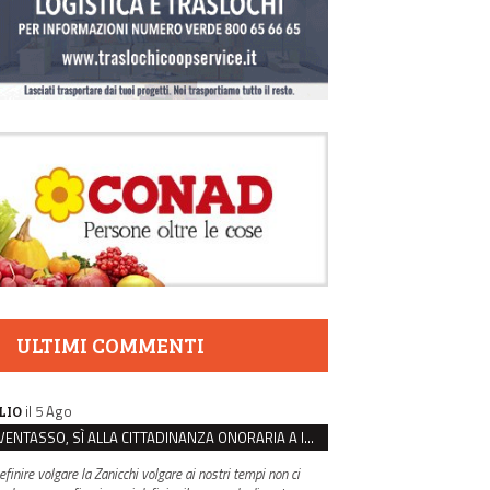
ULTIMI COMMENTI
il 5 Ago
LIO
VENTASSO, SÌ ALLA CITTADINANZA ONORARIA A IVA ZANICCHI. MA BARGIACCHI: “È DI PESSIMO GUSTO”
efinire volgare la Zanicchi volgare ai nostri tempi non ci