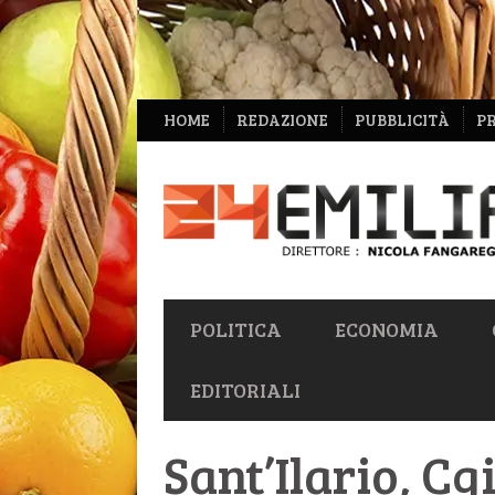
NAVIGAZIONE
HOME
REDAZIONE
PUBBLICITÀ
P
SECONDARIA
NAVIGAZIONE
POLITICA
ECONOMIA
PRIMARIA
EDITORIALI
Sant’Ilario, Cgi