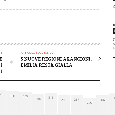
G
I
L'
po
i
TE
ARTICOLO SUCCESSIVO
E
5 NUOVE REGIONI ARANCIONI,
I
EMILIA RESTA GIALLA
I
66
338
335
318
3
296
287
284
283
240