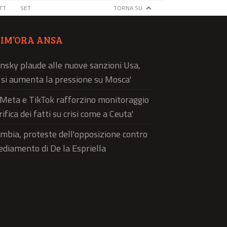
TT
SET
TORNA SU
TIM’ORA ANSA
nsky plaude alle nuove sanzioni Usa,
ì si aumenta la pressione su Mosca'
'Meta e TikTok rafforzino monitoraggio
rifica dei fatti su crisi come a Ceuta'
mbia, proteste dell'opposizione contro
sediamento di De la Espriella