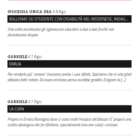
il 8 Ago
IPOCRISIA UNICA DEA
BULLISMO SU STUDENTE CON DISABILITÀ NEL MODENESE, INDAGATI DUE RAGAZZI DI 16 ANNI
Una volta esistevano gli sganassoni educativi a due a due finché non
diventavano dispari.
il 7 Ago
GABRIELE
EMILIA
Per renderlo più "umano" troviamo anche i suoi difetti. Speriamo che in vita glieli
abbiano fatti notare. Da buon emiliano penso avrebbe gradito. Elogiare la […]
il 7 Ago
GABRIELE
LA CURA
Proprio in Emilia Romagna dove ci sono molti Hospice all’altezza ! E’ proprio una
scelta ideologica che fa riflettere, specialmente (ma non solo) i cristiani.