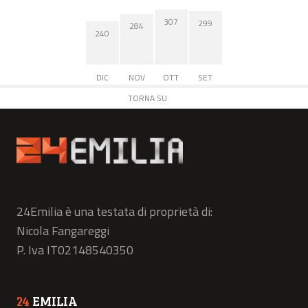
307
299
284
240
DIC
NOV
OTT
SET
TORNA SU
24Emilia è una testata di proprietà di:
Nicola Fangareggi
P. Iva IT02148540350
24
EMILIA