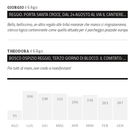
il 6 Ago
GIORGIO
REGGIO. PORTA SANTA CROCE, DAL 24 AGOSTO AL VIA IL CANTIERE PER IL NUOVO COLLETTORE FOGNARIO
Bello, bellissimo, un altro regalo alle tribù maranze che manco ci ringrazieranno,
stessa logica cortomirante come quella attuata per il parcheggio piazzale europa
il 6 Ago
THEODORA
BOSCO OSPIZIO REGGIO, TERZO GIORNO DI BLOCCO. IL COMITATO: “PRESIDIO FINO A VENERDÌ”
Poi tutti al mare...non credo a manifestare!
366
338
335
318
296
287
283
55
AGO
LUG
GIU
MAG
APR
MAR
FEB
GEN