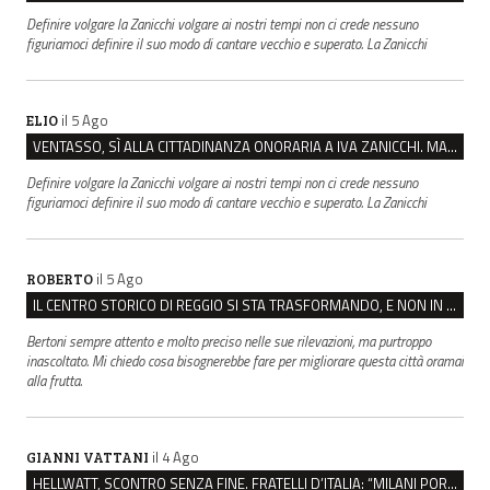
Definire volgare la Zanicchi volgare ai nostri tempi non ci crede nessuno
figuriamoci definire il suo modo di cantare vecchio e superato. La Zanicchi
il 5 Ago
ELIO
VENTASSO, SÌ ALLA CITTADINANZA ONORARIA A IVA ZANICCHI. MA BARGIACCHI: “È DI PESSIMO GUSTO”
Definire volgare la Zanicchi volgare ai nostri tempi non ci crede nessuno
figuriamoci definire il suo modo di cantare vecchio e superato. La Zanicchi
il 5 Ago
ROBERTO
IL CENTRO STORICO DI REGGIO SI STA TRASFORMANDO, E NON IN MEGLIO
Bertoni sempre attento e molto preciso nelle sue rilevazioni, ma purtroppo
inascoltato. Mi chiedo cosa bisognerebbe fare per migliorare questa città oramai
alla frutta.
il 4 Ago
GIANNI VATTANI
HELLWATT, SCONTRO SENZA FINE. FRATELLI D’ITALIA: “MILANI PORTA DOCUMENTI, DE FRANCO INSULTI”