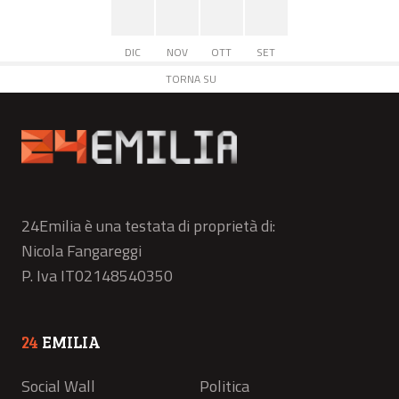
DIC
NOV
OTT
SET
TORNA SU
24Emilia è una testata di proprietà di:
Nicola Fangareggi
P. Iva IT02148540350
24
EMILIA
Social Wall
Politica