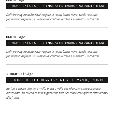
VENTASSO, SÌ ALLA CITTADINANZA ONORARIA A IVA ZANICCHI. MA BARGIACCHI: “È DI PESSIMO GUSTO”
Definire volgare la Zanicchi volgare ai nostri tempi non ci crede nessuno
figuriamoci definire il suo modo di cantare vecchio e superato. La Zanicchi
il 5 Ago
ELIO
VENTASSO, SÌ ALLA CITTADINANZA ONORARIA A IVA ZANICCHI. MA BARGIACCHI: “È DI PESSIMO GUSTO”
Definire volgare la Zanicchi volgare ai nostri tempi non ci crede nessuno
figuriamoci definire il suo modo di cantare vecchio e superato. La Zanicchi
il 5 Ago
ROBERTO
IL CENTRO STORICO DI REGGIO SI STA TRASFORMANDO, E NON IN MEGLIO
Bertoni sempre attento e molto preciso nelle sue rilevazioni, ma purtroppo
inascoltato. Mi chiedo cosa bisognerebbe fare per migliorare questa città oramai
alla frutta.