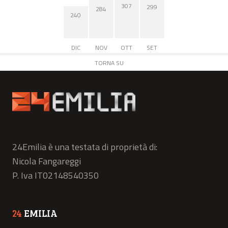
307
299
284
240
DIC
NOV
OTT
SET
TORNA SU
24Emilia è una testata di proprietà di:
Nicola Fangareggi
P. Iva IT02148540350
24
EMILIA