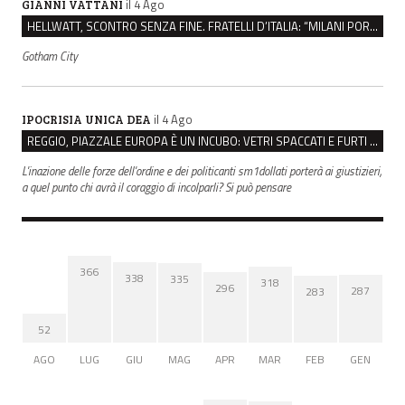
il 4 Ago
GIANNI VATTANI
HELLWATT, SCONTRO SENZA FINE. FRATELLI D’ITALIA: “MILANI PORTA DOCUMENTI, DE FRANCO INSULTI”
Gotham City
il 4 Ago
IPOCRISIA UNICA DEA
REGGIO, PIAZZALE EUROPA È UN INCUBO: VETRI SPACCATI E FURTI SULLE AUTO IN SOSTA
L'inazione delle forze dell'ordine e dei politicanti sm1dollati porterà ai giustizieri,
a quel punto chi avrà il coraggio di incolparli? Si può pensare
366
338
335
318
296
287
283
52
AGO
LUG
GIU
MAG
APR
MAR
FEB
GEN