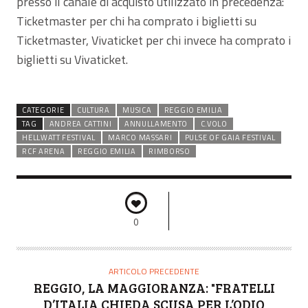
presso il canale di acquisto utilizzato in precedenza:
Ticketmaster per chi ha comprato i biglietti su
Ticketmaster, Vivaticket per chi invece ha comprato i
biglietti su Vivaticket.
CATEGORIE
CULTURA
MUSICA
REGGIO EMILIA
TAG
ANDREA CATTINI
ANNULLAMENTO
C.VOLO
HELLWATT FESTIVAL
MARCO MASSARI
PULSE OF GAIA FESTIVAL
RCF ARENA
REGGIO EMILIA
RIMBORSO
0
ARTICOLO PRECEDENTE
REGGIO, LA MAGGIORANZA: "FRATELLI
D’ITALIA CHIEDA SCUSA PER L’ODIO