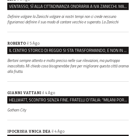
VENTASSO, SÌ ALLA CITTADINANZA ONORARIA A IVA ZANICCHI. MA BARGIACCHI: “È DI PESSIMO GUSTO”
Definire volgare la Zanicchi volgare ai nostri tempi non ci crede nessuno
figuriamoci definire il suo modo di cantare vecchio e superato. La Zanicchi
il 5 Ago
ROBERTO
IL CENTRO STORICO DI REGGIO SI STA TRASFORMANDO, E NON IN MEGLIO
Bertoni sempre attento e molto preciso nelle sue rilevazioni, ma purtroppo
inascoltato. Mi chiedo cosa bisognerebbe fare per migliorare questa città oramai
alla frutta.
il 4 Ago
GIANNI VATTANI
HELLWATT, SCONTRO SENZA FINE. FRATELLI D’ITALIA: “MILANI PORTA DOCUMENTI, DE FRANCO INSULTI”
Gotham City
il 4 Ago
IPOCRISIA UNICA DEA