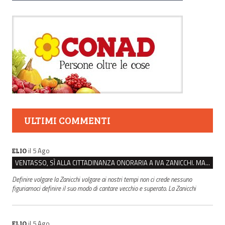
ULTIMI COMMENTI
il 5 Ago
ELIO
VENTASSO, SÌ ALLA CITTADINANZA ONORARIA A IVA ZANICCHI. MA BARGIACCHI: “È DI PESSIMO GUSTO”
Definire volgare la Zanicchi volgare ai nostri tempi non ci crede nessuno
figuriamoci definire il suo modo di cantare vecchio e superato. La Zanicchi
il 5 Ago
ELIO