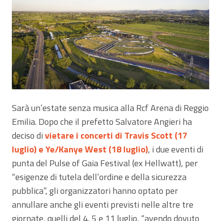
Sarà un’estate senza musica alla Rcf Arena di Reggio
Emilia. Dopo che il prefetto Salvatore Angieri ha
deciso di
vietare i concerti di Travis Scott (17
luglio) e Ye/Kanye West (18 luglio)
, i due eventi di
punta del Pulse of Gaia Festival (ex Hellwatt), per
“esigenze di tutela dell’ordine e della sicurezza
pubblica”, gli organizzatori hanno optato per
annullare anche gli eventi previsti nelle altre tre
giornate, quelli del 4, 5 e 11 luglio, “avendo dovuto