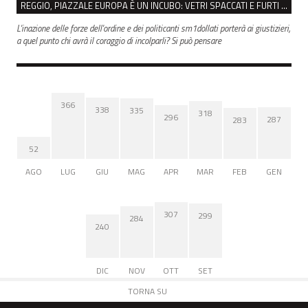
REGGIO, PIAZZALE EUROPA È UN INCUBO: VETRI SPACCATI E FURTI SULLE AUTO IN SOSTA
L'inazione delle forze dell'ordine e dei politicanti sm1dollati porterà ai giustizieri,
a quel punto chi avrà il coraggio di incolparli? Si può pensare
366
338
335
318
296
287
283
52
AGO
LUG
GIU
MAG
APR
MAR
FEB
GEN
307
299
284
240
DIC
NOV
OTT
SET
TORNA SU