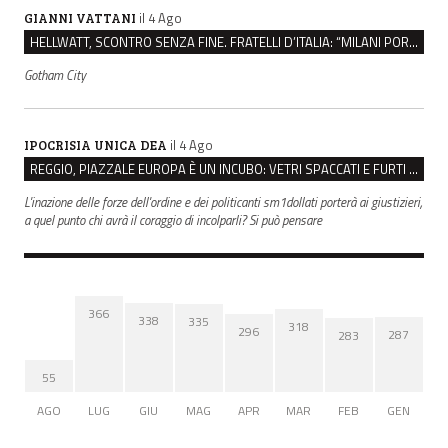
il 4 Ago
GIANNI VATTANI
HELLWATT, SCONTRO SENZA FINE. FRATELLI D’ITALIA: “MILANI PORTA DOCUMENTI, DE FRANCO INSULTI”
Gotham City
il 4 Ago
IPOCRISIA UNICA DEA
REGGIO, PIAZZALE EUROPA È UN INCUBO: VETRI SPACCATI E FURTI SULLE AUTO IN SOSTA
L'inazione delle forze dell'ordine e dei politicanti sm1dollati porterà ai giustizieri,
a quel punto chi avrà il coraggio di incolparli? Si può pensare
366
338
335
318
296
287
283
55
AGO
LUG
GIU
MAG
APR
MAR
FEB
GEN