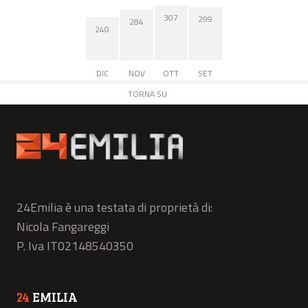
307
299
284
240
DIC
NOV
OTT
SET
TORNA SU
24Emilia è una testata di proprietà di:
Nicola Fangareggi
P. Iva IT02148540350
24
EMILIA