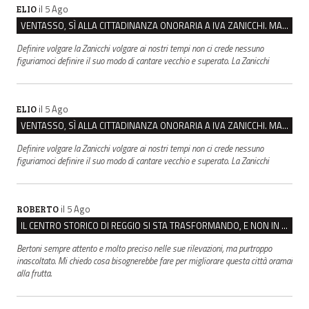
il 5 Ago
ELIO
VENTASSO, SÌ ALLA CITTADINANZA ONORARIA A IVA ZANICCHI. MA BARGIACCHI: “È DI PESSIMO GUSTO”
Definire volgare la Zanicchi volgare ai nostri tempi non ci crede nessuno
figuriamoci definire il suo modo di cantare vecchio e superato. La Zanicchi
il 5 Ago
ELIO
VENTASSO, SÌ ALLA CITTADINANZA ONORARIA A IVA ZANICCHI. MA BARGIACCHI: “È DI PESSIMO GUSTO”
Definire volgare la Zanicchi volgare ai nostri tempi non ci crede nessuno
figuriamoci definire il suo modo di cantare vecchio e superato. La Zanicchi
il 5 Ago
ROBERTO
IL CENTRO STORICO DI REGGIO SI STA TRASFORMANDO, E NON IN MEGLIO
Bertoni sempre attento e molto preciso nelle sue rilevazioni, ma purtroppo
inascoltato. Mi chiedo cosa bisognerebbe fare per migliorare questa città oramai
alla frutta.