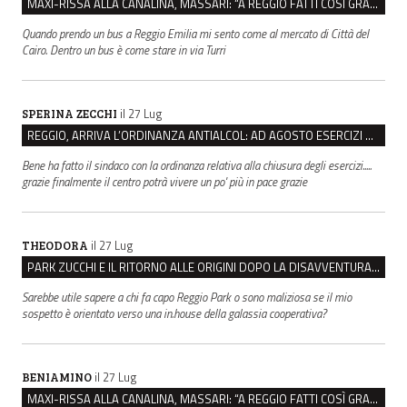
MAXI-RISSA ALLA CANALINA, MASSARI: “A REGGIO FATTI COSÌ GRAVI NON DEVONO TROVARE SPAZIO”
Quando prendo un bus a Reggio Emilia mi sento come al mercato di Città del
Cairo. Dentro un bus è come stare in via Turri
il 27 Lug
SPERINA ZECCHI
REGGIO, ARRIVA L’ORDINANZA ANTIALCOL: AD AGOSTO ESERCIZI DI VICINATO CHIUSI DALLE 22 ALLE 6
Bene ha fatto il sindaco con la ordinanza relativa alla chiusura degli esercizi.....
grazie finalmente il centro potrà vivere un po' più in pace grazie
il 27 Lug
THEODORA
PARK ZUCCHI E IL RITORNO ALLE ORIGINI DOPO LA DISAVVENTURA CON REGGIO EMILIA PARCHEGGI
Sarebbe utile sapere a chi fa capo Reggio Park o sono maliziosa se il mio
sospetto è orientato verso una in.house della galassia cooperativa?
il 27 Lug
BENIAMINO
MAXI-RISSA ALLA CANALINA, MASSARI: “A REGGIO FATTI COSÌ GRAVI NON DEVONO TROVARE SPAZIO”