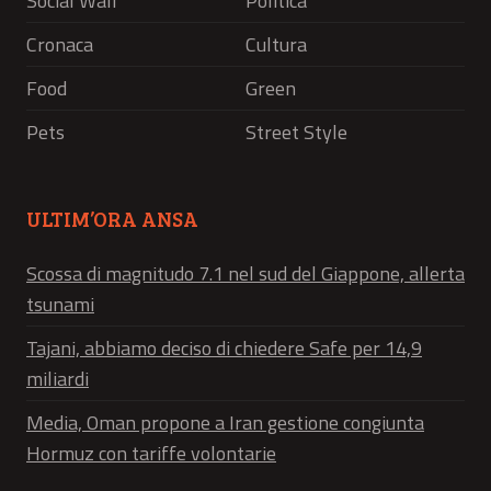
Social Wall
Politica
Cronaca
Cultura
Food
Green
Pets
Street Style
ULTIM’ORA ANSA
Scossa di magnitudo 7.1 nel sud del Giappone, allerta
tsunami
Tajani, abbiamo deciso di chiedere Safe per 14,9
miliardi
Media, Oman propone a Iran gestione congiunta
Hormuz con tariffe volontarie