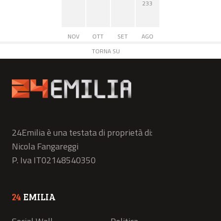
233
NOV
OTT
SET
AGO
TORNA SU
24Emilia è una testata di proprietà di:
Nicola Fangareggi
P. Iva IT02148540350
24
EMILIA