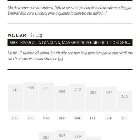
Ma dove vive questo sindaco, fatti di questo tipo non devono accadere a Reggio
Emilia? Mio caro sindaco, sino a quando la sinistra sta dalla […]
il 27 Lug
WILLIAM
MAXI-RISSA ALLA CANALINA, MASSARI: “A REGGIO FATTI COSÌ GRAVI NON DEVONO TROVARE SPAZIO”
Ha bè... il sindaco c'è allora, è tutti dite che non ha il pensiero per la sua città!! ma
ciò che è successo alla stazione […]
338
335
318
312
296
287
283
240
LUG
GIU
MAG
APR
MAR
FEB
GEN
DIC
307
299
284