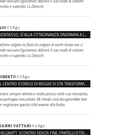
rede nessuno figuriamoci definire il suo modo di cantare
ecchio e superato. La Zanicchi
il 5 Ago
LIO
VENTASSO, SÌ ALLA CITTADINANZA ONORARIA A IVA ZANICCHI. MA BARGIACCHI: “È DI PESSIMO GUSTO”
efinire volgare la Zanicchi volgare ai nostri tempi non ci
rede nessuno figuriamoci definire il suo modo di cantare
ecchio e superato. La Zanicchi
il 5 Ago
OBERTO
IL CENTRO STORICO DI REGGIO SI STA TRASFORMANDO, E NON IN MEGLIO
ertoni sempre attento e molto preciso nelle sue rilevazioni,
a purtroppo inascoltato. Mi chiedo cosa bisognerebbe fare
er migliorare questa città oramai alla frutta.
il 4 Ago
IANNI VATTANI
HELLWATT, SCONTRO SENZA FINE. FRATELLI D’ITALIA: “MILANI PORTA DOCUMENTI, DE FRANCO INSULTI”