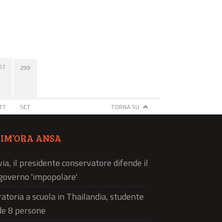
07
299
TT
SET
TORNA SU
TIM’ORA ANSA
via, il presidente conservatore difende il
governo 'impopolare'
atoria a scuola in Thailandia, studente
de 8 persone