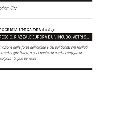
otham City
il 4 Ago
POCRISIA UNICA DEA
REGGIO, PIAZZALE EUROPA È UN INCUBO: VETRI SPACCATI E FURTI SULLE AUTO IN SOSTA
inazione delle forze dell'ordine e dei politicanti sm1dollati
rterà ai giustizieri, a quel punto chi avrà il coraggio di
ncolparli? Si può pensare