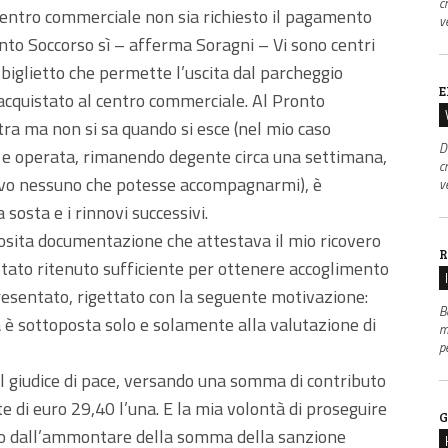
c
n centro commerciale non sia richiesto il pagamento
v
onto Soccorso sì – afferma Soragni – Vi sono centri
 biglietto che permette l’uscita dal parcheggio
E
 acquistato al centro commerciale. Al Pronto
tra ma non si sa quando si esce (nel mio caso
D
a e operata, rimanendo degente circa una settimana,
c
vevo nessuno che potesse accompagnarmi), è
v
 sosta e i rinnovi successivi.
osita documentazione che attestava il mio ricovero
R
stato ritenuto sufficiente per ottenere accoglimento
esentato, rigettato con la seguente motivazione:
B
tà è sottoposta solo e solamente alla valutazione di
m
p
il giudice di pace, versando una somma di contributo
te di euro 29,40 l’una. E la mia volontà di proseguire
G
to dall’ammontare della somma della sanzione