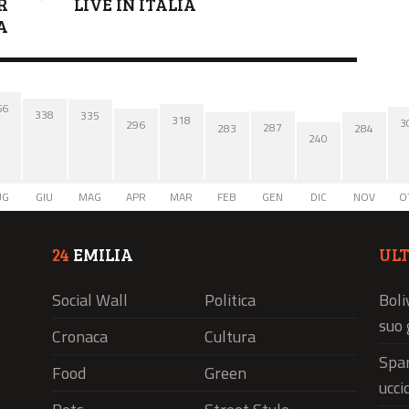
R
LIVE IN ITALIA
A
66
338
335
318
3
296
287
284
283
240
UG
GIU
MAG
APR
MAR
FEB
GEN
DIC
NOV
O
24
EMILIA
UL
Social Wall
Politica
Boli
suo 
Cronaca
Cultura
Spar
Food
Green
ucci