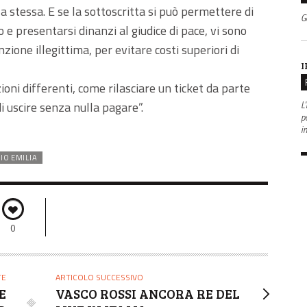
a stessa. E se la sottoscritta si può permettere di
G
 e presentarsi dinanzi al giudice di pace, vi sono
ione illegittima, per evitare costi superiori di
I
ni differenti, come rilasciare un ticket da parte
L'
i uscire senza nulla pagare”.
po
i
IO EMILIA
0
TE
ARTICOLO SUCCESSIVO
E
VASCO ROSSI ANCORA RE DEL