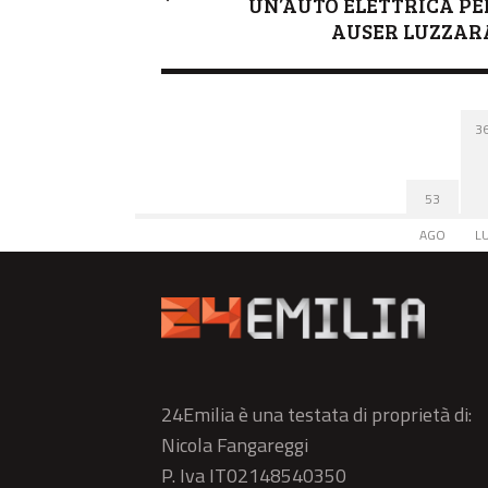
UN’AUTO ELETTRICA PE
AUSER LUZZAR
3
53
AGO
L
24Emilia è una testata di proprietà di:
Nicola Fangareggi
P. Iva IT02148540350