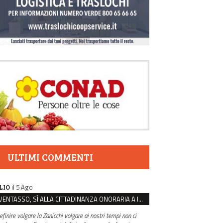
ULTIMI COMMENTI
il 5 Ago
LIO
VENTASSO, SÌ ALLA CITTADINANZA ONORARIA A IVA ZANICCHI. MA BARGIACCHI: “È DI PESSIMO GUSTO”
efinire volgare la Zanicchi volgare ai nostri tempi non ci