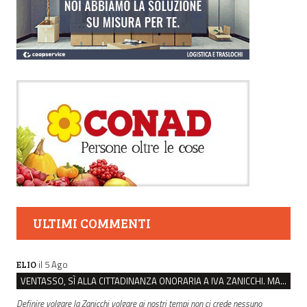
ULTIMI COMMENTI
il 5 Ago
ELIO
VENTASSO, SÌ ALLA CITTADINANZA ONORARIA A IVA ZANICCHI. MA BARGIACCHI: “È DI PESSIMO GUSTO”
Definire volgare la Zanicchi volgare ai nostri tempi non ci crede nessuno