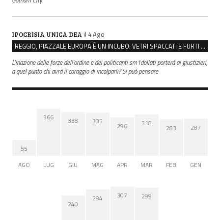
il 4 Ago
IPOCRISIA UNICA DEA
REGGIO, PIAZZALE EUROPA È UN INCUBO: VETRI SPACCATI E FURTI SULLE AUTO IN SOSTA
L'inazione delle forze dell'ordine e dei politicanti sm1dollati porterà ai giustizieri,
a quel punto chi avrà il coraggio di incolparli? Si può pensare
366
338
335
318
296
287
283
55
AGO
LUG
GIU
MAG
APR
MAR
FEB
GEN
307
299
284
240