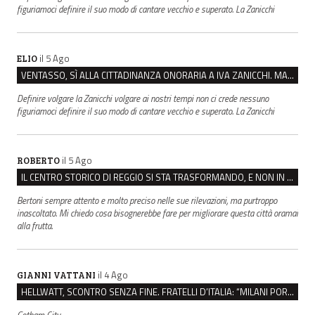
figuriamoci definire il suo modo di cantare vecchio e superato. La Zanicchi
il 5 Ago
ELIO
VENTASSO, SÌ ALLA CITTADINANZA ONORARIA A IVA ZANICCHI. MA BARGIACCHI: “È DI PESSIMO GUSTO”
Definire volgare la Zanicchi volgare ai nostri tempi non ci crede nessuno
figuriamoci definire il suo modo di cantare vecchio e superato. La Zanicchi
il 5 Ago
ROBERTO
IL CENTRO STORICO DI REGGIO SI STA TRASFORMANDO, E NON IN MEGLIO
Bertoni sempre attento e molto preciso nelle sue rilevazioni, ma purtroppo
inascoltato. Mi chiedo cosa bisognerebbe fare per migliorare questa città oramai
alla frutta.
il 4 Ago
GIANNI VATTANI
HELLWATT, SCONTRO SENZA FINE. FRATELLI D’ITALIA: “MILANI PORTA DOCUMENTI, DE FRANCO INSULTI”
Gotham City