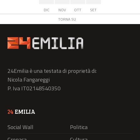
DIC
NOV
OTT
SET
TORNA SU
24Emilia è una testata di proprietà di:
Nicola Fangareggi
P. Iva IT02148540350
24
EMILIA
Social Wall
Politica
Cronaca
Cultura