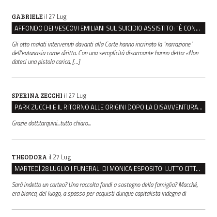
il 27 Lug
GABRIELE
AFFONDO DEI VESCOVI EMILIANI SUL SUICIDIO ASSISTITO: “È CONTRO IL VALORE DELLA PERSONA”
Gli otto malati intervenuti davanti alla Corte hanno incrinato la "narrazione"
dell'eutanasia come diritto. Con una semplicità disarmante hanno detto: «Non
dateci una pistola carica, […]
il 27 Lug
SPERINA ZECCHI
PARK ZUCCHI E IL RITORNO ALLE ORIGINI DOPO LA DISAVVENTURA CON REGGIO EMILIA PARCHEGGI
Grazie dott.tarquini...tutto chiaro...
il 27 Lug
THEODORA
MARTEDÌ 28 LUGLIO I FUNERALI DI MONICA ESPOSITO: LUTTO CITTADINO A MODENA E NONANTOLA
Sarà indetto un corteo? Una raccolta fondi a sostegno della famiglia? Macché,
era bianca, del luogo, a spasso per acquisti dunque capitalista indegna di