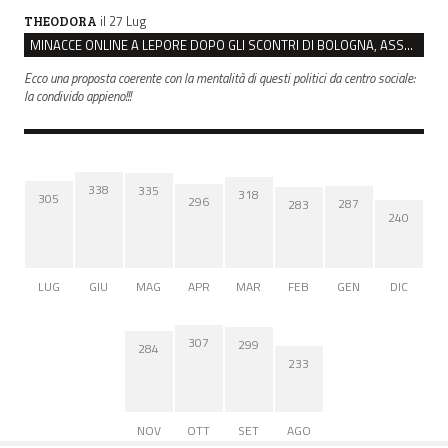
il 27 Lug
THEODORA
MINACCE ONLINE A LEPORE DOPO GLI SCONTRI DI BOLOGNA, ASSEGNATA LA SCORTA AL SINDACO
Ecco una proposta coerente con la mentalità di questi politici da centro sociale:
la condivido appieno!!!
338
335
318
305
296
287
283
240
LUG
GIU
MAG
APR
MAR
FEB
GEN
DIC
307
299
284
233
NOV
OTT
SET
AGO