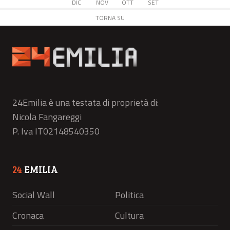
DIC
NOV
OTT
SET
TORNA SU
24Emilia è una testata di proprietà di:
Nicola Fangareggi
P. Iva IT02148540350
24
EMILIA
Social Wall
Politica
Cronaca
Cultura