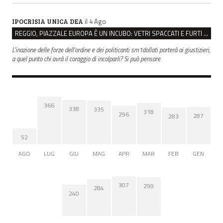
il 4 Ago
IPOCRISIA UNICA DEA
REGGIO, PIAZZALE EUROPA È UN INCUBO: VETRI SPACCATI E FURTI SULLE AUTO IN SOSTA
L'inazione delle forze dell'ordine e dei politicanti sm1dollati porterà ai giustizieri,
a quel punto chi avrà il coraggio di incolparli? Si può pensare
366
338
335
318
296
287
283
52
AGO
LUG
GIU
MAG
APR
MAR
FEB
GEN
307
299
284
240