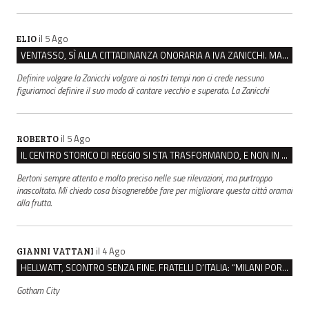
il 5 Ago
ELIO
VENTASSO, SÌ ALLA CITTADINANZA ONORARIA A IVA ZANICCHI. MA BARGIACCHI: “È DI PESSIMO GUSTO”
Definire volgare la Zanicchi volgare ai nostri tempi non ci crede nessuno
figuriamoci definire il suo modo di cantare vecchio e superato. La Zanicchi
il 5 Ago
ROBERTO
IL CENTRO STORICO DI REGGIO SI STA TRASFORMANDO, E NON IN MEGLIO
Bertoni sempre attento e molto preciso nelle sue rilevazioni, ma purtroppo
inascoltato. Mi chiedo cosa bisognerebbe fare per migliorare questa città oramai
alla frutta.
il 4 Ago
GIANNI VATTANI
HELLWATT, SCONTRO SENZA FINE. FRATELLI D’ITALIA: “MILANI PORTA DOCUMENTI, DE FRANCO INSULTI”
Gotham City