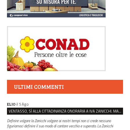
ULTIMI COMMENTI
il 5 Ago
ELIO
VENTASSO, SÌ ALLA CITTADINANZA ONORARIA A IVA ZANICCHI. MA BARGIACCHI: “È DI PESSIMO GUSTO”
Definire volgare la Zanicchi volgare ai nostri tempi non ci crede nessuno
figuriamoci definire il suo modo di cantare vecchio e superato. La Zanicchi