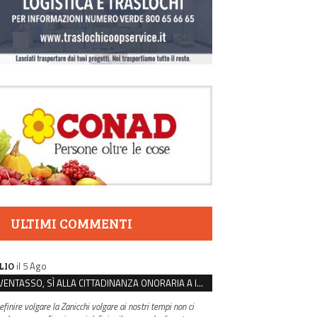
ULTIMI COMMENTI
il 5 Ago
LIO
VENTASSO, SÌ ALLA CITTADINANZA ONORARIA A IVA ZANICCHI. MA BARGIACCHI: “È DI PESSIMO GUSTO”
efinire volgare la Zanicchi volgare ai nostri tempi non ci