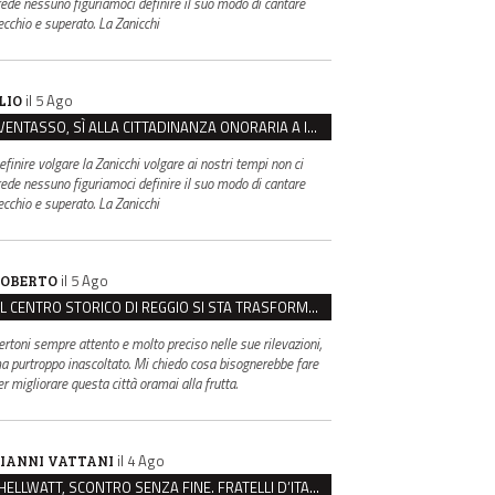
rede nessuno figuriamoci definire il suo modo di cantare
ecchio e superato. La Zanicchi
il 5 Ago
LIO
VENTASSO, SÌ ALLA CITTADINANZA ONORARIA A IVA ZANICCHI. MA BARGIACCHI: “È DI PESSIMO GUSTO”
efinire volgare la Zanicchi volgare ai nostri tempi non ci
rede nessuno figuriamoci definire il suo modo di cantare
ecchio e superato. La Zanicchi
il 5 Ago
OBERTO
IL CENTRO STORICO DI REGGIO SI STA TRASFORMANDO, E NON IN MEGLIO
ertoni sempre attento e molto preciso nelle sue rilevazioni,
a purtroppo inascoltato. Mi chiedo cosa bisognerebbe fare
er migliorare questa città oramai alla frutta.
il 4 Ago
IANNI VATTANI
HELLWATT, SCONTRO SENZA FINE. FRATELLI D’ITALIA: “MILANI PORTA DOCUMENTI, DE FRANCO INSULTI”