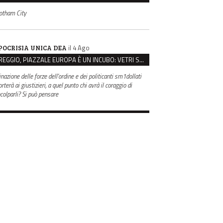
otham City
il 4 Ago
POCRISIA UNICA DEA
REGGIO, PIAZZALE EUROPA È UN INCUBO: VETRI SPACCATI E FURTI SULLE AUTO IN SOSTA
inazione delle forze dell'ordine e dei politicanti sm1dollati
rterà ai giustizieri, a quel punto chi avrà il coraggio di
ncolparli? Si può pensare