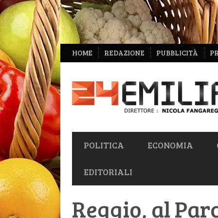
NAVIGAZIONE
HOME
REDAZIONE
PUBBLICITÀ
P
SECONDARIA
NAVIGAZIONE
POLITICA
ECONOMIA
PRIMARIA
EDITORIALI
Reggio, al Par