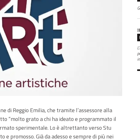
G
I
L'
po
i
une di Reggio Emilia, che tramite l’assessore alla
etto “molto grato a chi ha ideato e programmato il
ormato sperimentale. Lo è altrettanto verso Stu
to e promosso. Già da adesso e sempre di più nei