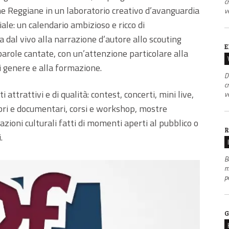
c
cine Reggiane in un laboratorio creativo d’avanguardia
v
iale: un calendario ambizioso e ricco di
dal vivo alla narrazione d’autore allo scouting
E
 parole cantate, con un’attenzione particolare alla
i genere e alla formazione.
D
c
 attrattivi e di qualità: contest, concerti, mini live,
v
libri e documentari, corsi e workshop, mostre
zioni culturali fatti di momenti aperti al pubblico o
R
.
B
m
p
G