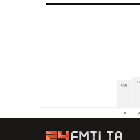
3
305
LUG
G