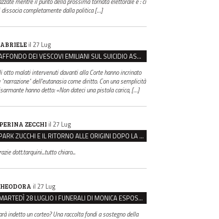
azzate mentre il punto della prossima tornata elettorale è : ci
i dissocia completamente dalla politica […]
il 27 Lug
ABRIELE
AFFONDO DEI VESCOVI EMILIANI SUL SUICIDIO ASSISTITO: “È CONTRO IL VALORE DELLA PERSONA”
li otto malati intervenuti davanti alla Corte hanno incrinato
a "narrazione" dell'eutanasia come diritto. Con una semplicità
isarmante hanno detto: «Non dateci una pistola carica, […]
il 27 Lug
PERINA ZECCHI
PARK ZUCCHI E IL RITORNO ALLE ORIGINI DOPO LA DISAVVENTURA CON REGGIO EMILIA PARCHEGGI
azie dott.tarquini...tutto chiaro...
il 27 Lug
HEODORA
MARTEDÌ 28 LUGLIO I FUNERALI DI MONICA ESPOSITO: LUTTO CITTADINO A MODENA E NONANTOLA
arà indetto un corteo? Una raccolta fondi a sostegno della