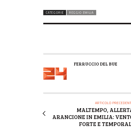
CATEGORIE
REGGIO EMILIA
A
FERRUCCIO DEL BUE
U
T
O
R
E
ARTICOLO PRECEDEN
MALTEMPO, ALLERT
ARANCIONE IN EMILIA: VENT
FORTE E TEMPORAL