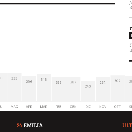
f
d
T
E
da
38
335
318
307
2
296
287
284
283
240
IU
MAG
APR
MAR
FEB
GEN
DIC
NOV
OTT
S
24
EMILIA
UL