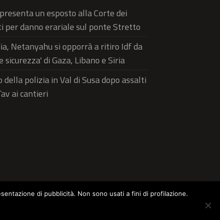
 presenta un esposto alla Corte dei
i per danno erariale sul ponte Stretto
a, Netanyahu si opporrà a ritiro Idf da
e sicurezza' di Gaza, Libano e Siria
 della polizia in Val di Susa dopo assalti
av ai cantieri
esentazione di pubblicità. Non sono usati a fini di profilazione.
ltura
Food
Green
Pets
Street Style