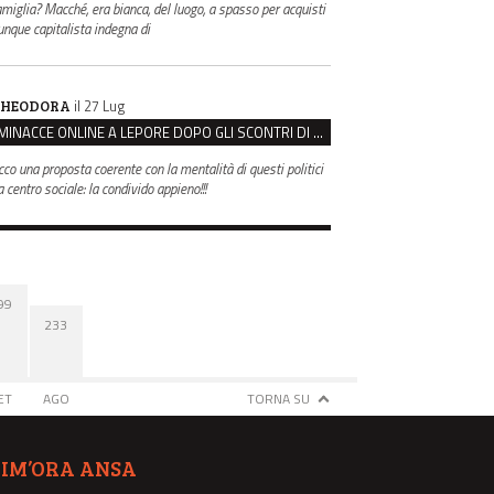
amiglia? Macché, era bianca, del luogo, a spasso per acquisti
unque capitalista indegna di
il 27 Lug
HEODORA
MINACCE ONLINE A LEPORE DOPO GLI SCONTRI DI BOLOGNA, ASSEGNATA LA SCORTA AL SINDACO
cco una proposta coerente con la mentalità di questi politici
 centro sociale: la condivido appieno!!!
99
233
ET
AGO
TORNA SU
TIM’ORA ANSA