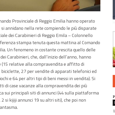
comando Provinciale di Reggio Emilia hanno operato
 si annidano nella rete compiendo le più disparate
ciale dei Carabinieri di Reggio Emila – Colonnello
conferenza stampa tenuta questa mattina al Comando
ilia. Un fenomeno in costante crescita quello delle
dei Carabinieri, che, dall’inizio dell’anno, hanno
 (15 relative alla compravendita e affitto di
biciclette, 27 per vendite di apparati telefonici ed
ochi e 64 per altri tipi di beni messi in vendita). Si
tti di case vacanze alla compravendita dei più
a sui principali siti di annunci (44 sulla piattaforma
P
 si kijiji annunci 19 su altri siti), che poi non
fantasma.
T