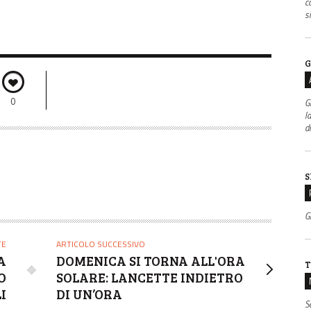
c
s
G
0
G
l
d
S
Gr
TE
ARTICOLO SUCCESSIVO
A
DOMENICA SI TORNA ALL'ORA
T
O
SOLARE: LANCETTE INDIETRO
I
DI UN’ORA
S