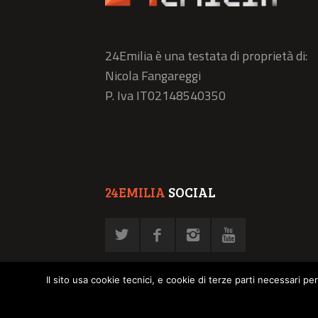
24Emilia è una testata di proprietà di:
Nicola Fangareggi
P. Iva IT02148540350
24EMILIA
SOCIAL
Il sito usa cookie tecnici, e cookie di terze parti necessari pe
© NFN srl - P. Iva 02878030358 -
Privacy Policy
-