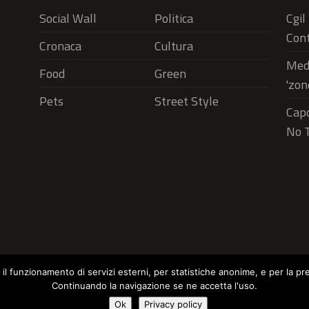
Social Wall
Politica
Cgil
Cont
Cronaca
Cultura
Medi
Food
Green
'zon
Pets
Street Style
Capo
No T
r il funzionamento di servizi esterni, per statistiche anonime, e per la pr
Continuando la navigazione se ne accetta l'uso.
Social Wall
Politica
Cronaca
Cu
Cookie Policy
Ok
Privacy policy