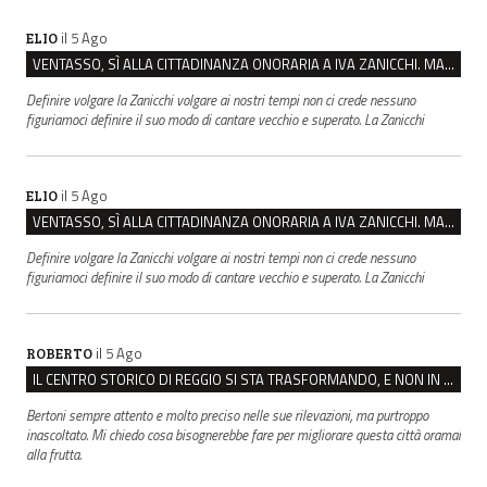
il 5 Ago
ELIO
VENTASSO, SÌ ALLA CITTADINANZA ONORARIA A IVA ZANICCHI. MA BARGIACCHI: “È DI PESSIMO GUSTO”
Definire volgare la Zanicchi volgare ai nostri tempi non ci crede nessuno
figuriamoci definire il suo modo di cantare vecchio e superato. La Zanicchi
il 5 Ago
ELIO
VENTASSO, SÌ ALLA CITTADINANZA ONORARIA A IVA ZANICCHI. MA BARGIACCHI: “È DI PESSIMO GUSTO”
Definire volgare la Zanicchi volgare ai nostri tempi non ci crede nessuno
figuriamoci definire il suo modo di cantare vecchio e superato. La Zanicchi
il 5 Ago
ROBERTO
IL CENTRO STORICO DI REGGIO SI STA TRASFORMANDO, E NON IN MEGLIO
Bertoni sempre attento e molto preciso nelle sue rilevazioni, ma purtroppo
inascoltato. Mi chiedo cosa bisognerebbe fare per migliorare questa città oramai
alla frutta.