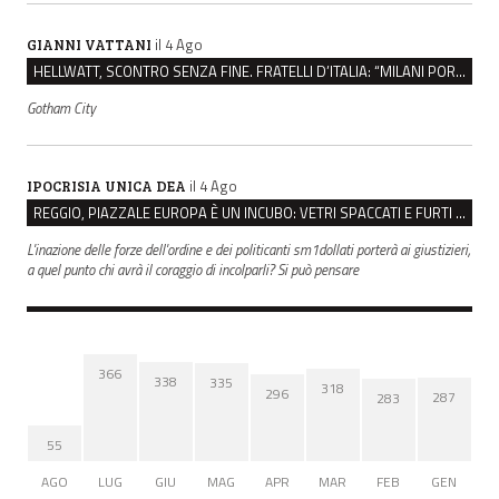
il 4 Ago
GIANNI VATTANI
HELLWATT, SCONTRO SENZA FINE. FRATELLI D’ITALIA: “MILANI PORTA DOCUMENTI, DE FRANCO INSULTI”
Gotham City
il 4 Ago
IPOCRISIA UNICA DEA
REGGIO, PIAZZALE EUROPA È UN INCUBO: VETRI SPACCATI E FURTI SULLE AUTO IN SOSTA
L'inazione delle forze dell'ordine e dei politicanti sm1dollati porterà ai giustizieri,
a quel punto chi avrà il coraggio di incolparli? Si può pensare
366
338
335
318
296
287
283
55
AGO
LUG
GIU
MAG
APR
MAR
FEB
GEN