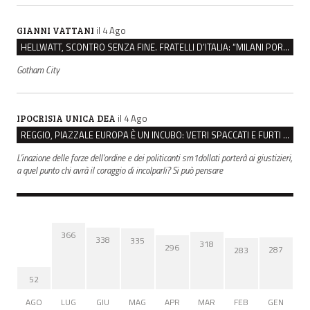
il 4 Ago
GIANNI VATTANI
HELLWATT, SCONTRO SENZA FINE. FRATELLI D’ITALIA: “MILANI PORTA DOCUMENTI, DE FRANCO INSULTI”
Gotham City
il 4 Ago
IPOCRISIA UNICA DEA
REGGIO, PIAZZALE EUROPA È UN INCUBO: VETRI SPACCATI E FURTI SULLE AUTO IN SOSTA
L'inazione delle forze dell'ordine e dei politicanti sm1dollati porterà ai giustizieri,
a quel punto chi avrà il coraggio di incolparli? Si può pensare
366
338
335
318
296
287
283
52
AGO
LUG
GIU
MAG
APR
MAR
FEB
GEN