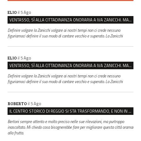
il 5 Ago
ELIO
VENTASSO, SÌ ALLA CITTADINANZA ONORARIA A IVA ZANICCHI. MA BARGIACCHI: “È DI PESSIMO GUSTO”
Definire volgare la Zanicchi volgare ai nostri tempi non ci crede nessuno
figuriamoci definire il suo modo di cantare vecchio e superato. La Zanicchi
il 5 Ago
ELIO
VENTASSO, SÌ ALLA CITTADINANZA ONORARIA A IVA ZANICCHI. MA BARGIACCHI: “È DI PESSIMO GUSTO”
Definire volgare la Zanicchi volgare ai nostri tempi non ci crede nessuno
figuriamoci definire il suo modo di cantare vecchio e superato. La Zanicchi
il 5 Ago
ROBERTO
IL CENTRO STORICO DI REGGIO SI STA TRASFORMANDO, E NON IN MEGLIO
Bertoni sempre attento e molto preciso nelle sue rilevazioni, ma purtroppo
inascoltato. Mi chiedo cosa bisognerebbe fare per migliorare questa città oramai
alla frutta.