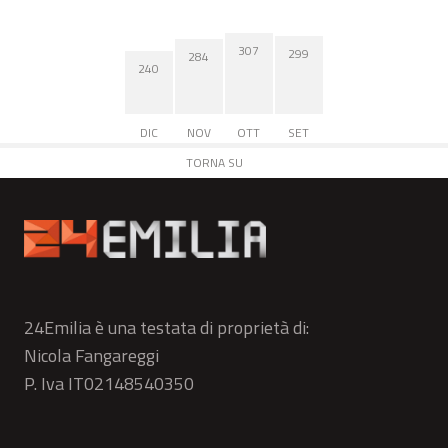
307
299
284
240
DIC
NOV
OTT
SET
TORNA SU
24Emilia è una testata di proprietà di:
Nicola Fangareggi
P. Iva IT02148540350