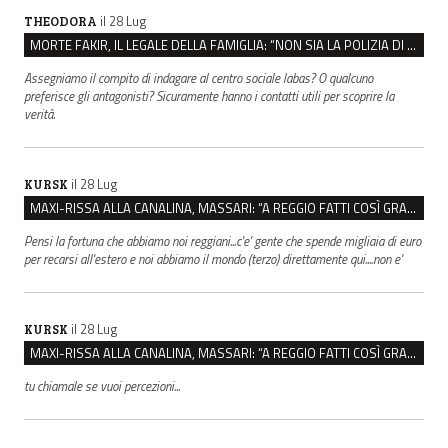
il 28 Lug
THEODORA
MORTE FAKIR, IL LEGALE DELLA FAMIGLIA: “NON SIA LA POLIZIA DI STATO A INDAGARE”
Assegniamo il compito di indagare al centro sociale labas? O qualcuno
preferisce gli antagonisti? Sicuramente hanno i contatti utili per scoprire la
verità.
il 28 Lug
KURSK
MAXI-RISSA ALLA CANALINA, MASSARI: “A REGGIO FATTI COSÌ GRAVI NON DEVONO TROVARE SPAZIO”
Pensi la fortuna che abbiamo noi reggiani...c'e' gente che spende migliaia di euro
per recarsi all'estero e noi abbiamo il mondo (terzo) direttamente qui....non e'
il 28 Lug
KURSK
MAXI-RISSA ALLA CANALINA, MASSARI: “A REGGIO FATTI COSÌ GRAVI NON DEVONO TROVARE SPAZIO”
tu chiamale se vuoi percezioni...