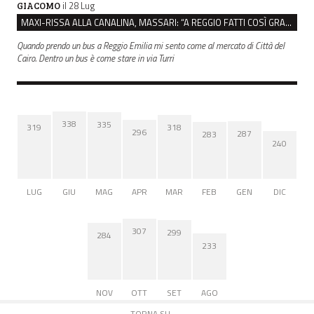
il 28 Lug
GIACOMO
MAXI-RISSA ALLA CANALINA, MASSARI: “A REGGIO FATTI COSÌ GRAVI NON DEVONO TROVARE SPAZIO”
Quando prendo un bus a Reggio Emilia mi sento come al mercato di Città del
Cairo. Dentro un bus è come stare in via Turri
338
335
319
318
296
287
283
240
LUG
GIU
MAG
APR
MAR
FEB
GEN
DIC
307
299
284
233
NOV
OTT
SET
AGO
TORNA SU