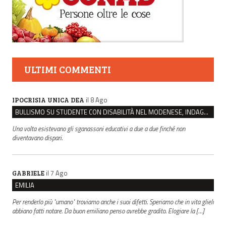
ULTIMI COMMENTI
il 8 Ago
IPOCRISIA UNICA DEA
BULLISMO SU STUDENTE CON DISABILITÀ NEL MODENESE, INDAGATI DUE RAGAZZI DI 16 ANNI
Una volta esistevano gli sganassoni educativi a due a due finché non
diventavano dispari.
il 7 Ago
GABRIELE
EMILIA
Per renderlo più "umano" troviamo anche i suoi difetti. Speriamo che in vita glieli
abbiano fatti notare. Da buon emiliano penso avrebbe gradito. Elogiare la […]