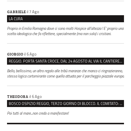
il 7 Ago
GABRIELE
LA CURA
Proprio in Emilia Romagna dove ci sono molti Hospice all’altezza ! E’ proprio una
scelta ideologica che fa riflettere, specialmente (ma non solo) i cristiani.
il 6 Ago
GIORGIO
REGGIO. PORTA SANTA CROCE, DAL 24 AGOSTO AL VIA IL CANTIERE PER IL NUOVO COLLETTORE FOGNARIO
Bello, bellissimo, un altro regalo alle tribù maranze che manco ci ringrazieranno,
stessa logica cortomirante come quella attuata per il parcheggio piazzale europa
il 6 Ago
THEODORA
BOSCO OSPIZIO REGGIO, TERZO GIORNO DI BLOCCO. IL COMITATO: “PRESIDIO FINO A VENERDÌ”
Poi tutti al mare...non credo a manifestare!