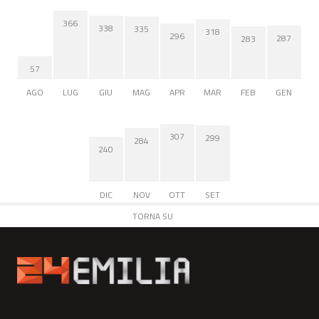
366
338
335
318
296
287
283
57
AGO
LUG
GIU
MAG
APR
MAR
FEB
GEN
307
299
284
240
DIC
NOV
OTT
SET
TORNA SU