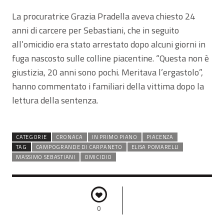
La procuratrice Grazia Pradella aveva chiesto 24
anni di carcere per Sebastiani, che in seguito
all’omicidio era stato arrestato dopo alcuni giorni in
fuga nascosto sulle colline piacentine. “Questa non è
giustizia, 20 anni sono pochi. Meritava l’ergastolo”,
hanno commentato i familiari della vittima dopo la
lettura della sentenza.
CATEGORIE
CRONACA
IN PRIMO PIANO
PIACENZA
TAG
CAMPOGRANDE DI CARPANETO
ELISA POMARELLI
MASSIMO SEBASTIANI
OMICIDIO
0