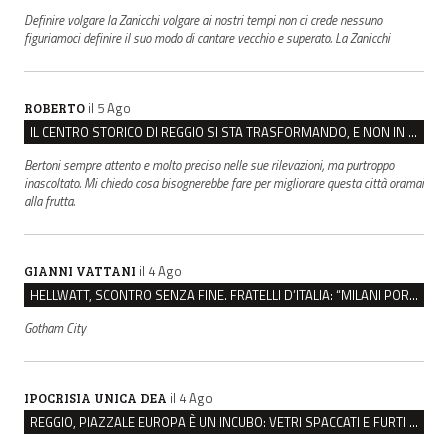
Definire volgare la Zanicchi volgare ai nostri tempi non ci crede nessuno
figuriamoci definire il suo modo di cantare vecchio e superato. La Zanicchi
il 5 Ago
ROBERTO
IL CENTRO STORICO DI REGGIO SI STA TRASFORMANDO, E NON IN MEGLIO
Bertoni sempre attento e molto preciso nelle sue rilevazioni, ma purtroppo
inascoltato. Mi chiedo cosa bisognerebbe fare per migliorare questa città oramai
alla frutta.
il 4 Ago
GIANNI VATTANI
HELLWATT, SCONTRO SENZA FINE. FRATELLI D’ITALIA: “MILANI PORTA DOCUMENTI, DE FRANCO INSULTI”
Gotham City
il 4 Ago
IPOCRISIA UNICA DEA
REGGIO, PIAZZALE EUROPA È UN INCUBO: VETRI SPACCATI E FURTI SULLE AUTO IN SOSTA