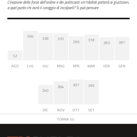
L'inazione delle forze dell'ordine e dei politicanti sm1dollati porterà ai giustizieri,
a quel punto chi avrà il coraggio di incolparli? Si può pensare
366
338
335
318
296
287
283
52
AGO
LUG
GIU
MAG
APR
MAR
FEB
GEN
307
299
284
240
DIC
NOV
OTT
SET
TORNA SU