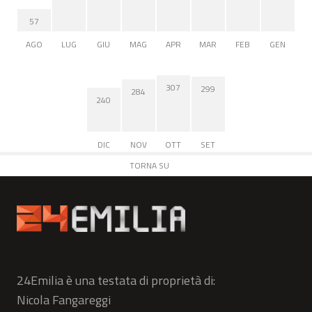
57
AGO
LUG
GIU
MAG
APR
MAR
FEB
GEN
307
299
284
240
DIC
NOV
OTT
SET
TORNA SU
24Emilia è una testata di proprietà di:
Nicola Fangareggi