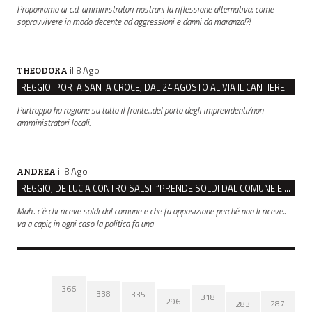
Proponiamo ai c.d. amministratori nostrani la riflessione alternativa: come
sopravvivere in modo decente ad aggressioni e danni da maranza!?!
il 8 Ago
THEODORA
REGGIO. PORTA SANTA CROCE, DAL 24 AGOSTO AL VIA IL CANTIERE PER IL NUOVO COLLETTORE FOGNARIO
Purtroppo ha ragione su tutto il fronte...del porto degli imprevidenti/non
amministratori locali.
il 8 Ago
ANDREA
REGGIO, DE LUCIA CONTRO SALSI: “PRENDE SOLDI DAL COMUNE E DIFFONDE FAKE NEWS”
Mah.. c’è chi riceve soldi dal comune e che fa opposizione perché non li riceve..
va a capir, in ogni caso la politica fa una
366
338
335
318
296
287
283