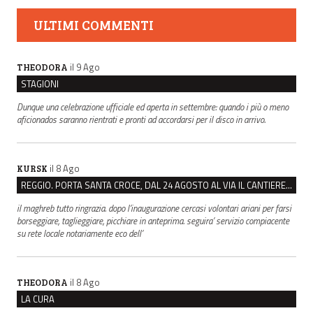
ULTIMI COMMENTI
il 9 Ago
THEODORA
STAGIONI
Dunque una celebrazione ufficiale ed aperta in settembre: quando i più o meno
aficionados saranno rientrati e pronti ad accordarsi per il disco in arrivo.
il 8 Ago
KURSK
REGGIO. PORTA SANTA CROCE, DAL 24 AGOSTO AL VIA IL CANTIERE PER IL NUOVO COLLETTORE FOGNARIO
il maghreb tutto ringrazia. dopo l’inaugurazione cercasi volontari ariani per farsi
borseggiare, taglieggiare, picchiare in anteprima. seguira’ servizio compiacente
su rete locale notariamente eco dell’
il 8 Ago
THEODORA
LA CURA