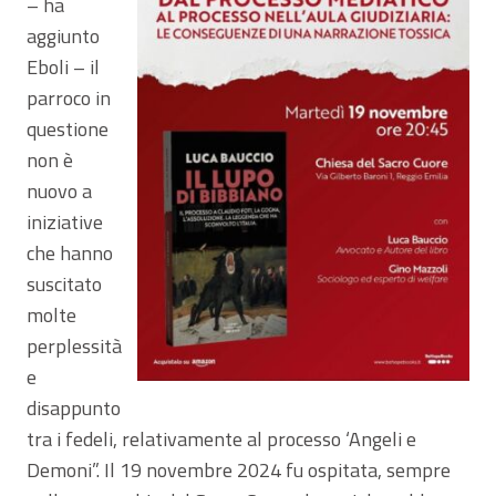
– ha
aggiunto
Eboli – il
parroco in
questione
non è
nuovo a
iniziative
che hanno
suscitato
molte
perplessità
e
disappunto
tra i fedeli, relativamente al processo ‘Angeli e
Demoni”. Il 19 novembre 2024 fu ospitata, sempre