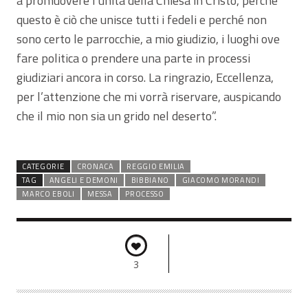
a promuovere l’unità della Chiesa in Cristo, perché
questo è ciò che unisce tutti i fedeli e perché non
sono certo le parrocchie, a mio giudizio, i luoghi ove
fare politica o prendere una parte in processi
giudiziari ancora in corso. La ringrazio, Eccellenza,
per l’attenzione che mi vorrà riservare, auspicando
che il mio non sia un grido nel deserto”.
CATEGORIE
CRONACA
REGGIO EMILIA
TAG
ANGELI E DEMONI
BIBBIANO
GIACOMO MORANDI
MARCO EBOLI
MESSA
PROCESSO
3