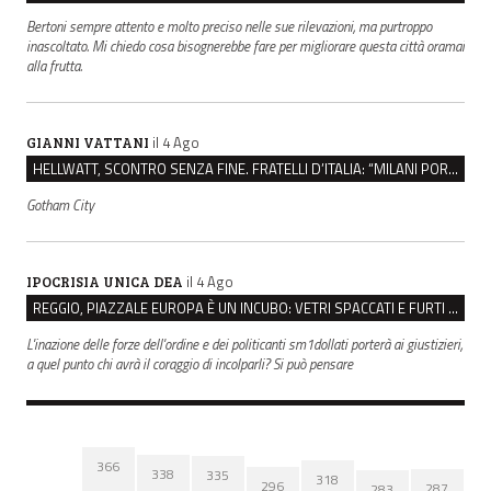
Bertoni sempre attento e molto preciso nelle sue rilevazioni, ma purtroppo
inascoltato. Mi chiedo cosa bisognerebbe fare per migliorare questa città oramai
alla frutta.
il 4 Ago
GIANNI VATTANI
HELLWATT, SCONTRO SENZA FINE. FRATELLI D’ITALIA: “MILANI PORTA DOCUMENTI, DE FRANCO INSULTI”
Gotham City
il 4 Ago
IPOCRISIA UNICA DEA
REGGIO, PIAZZALE EUROPA È UN INCUBO: VETRI SPACCATI E FURTI SULLE AUTO IN SOSTA
L'inazione delle forze dell'ordine e dei politicanti sm1dollati porterà ai giustizieri,
a quel punto chi avrà il coraggio di incolparli? Si può pensare
366
338
335
318
296
287
283