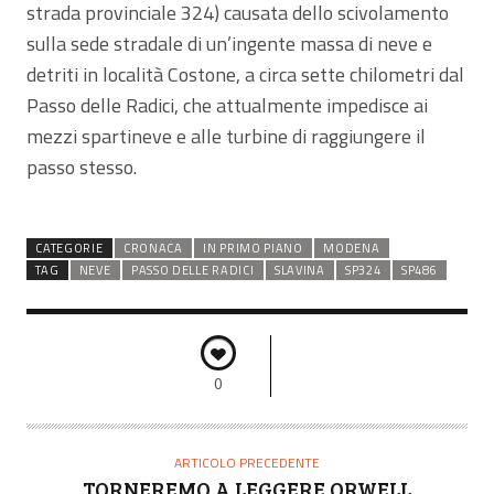
strada provinciale 324) causata dello scivolamento
sulla sede stradale di un’ingente massa di neve e
detriti in località Costone, a circa sette chilometri dal
Passo delle Radici, che attualmente impedisce ai
mezzi spartineve e alle turbine di raggiungere il
passo stesso.
CATEGORIE
CRONACA
IN PRIMO PIANO
MODENA
TAG
NEVE
PASSO DELLE RADICI
SLAVINA
SP324
SP486
0
ARTICOLO PRECEDENTE
TORNEREMO A LEGGERE ORWELL