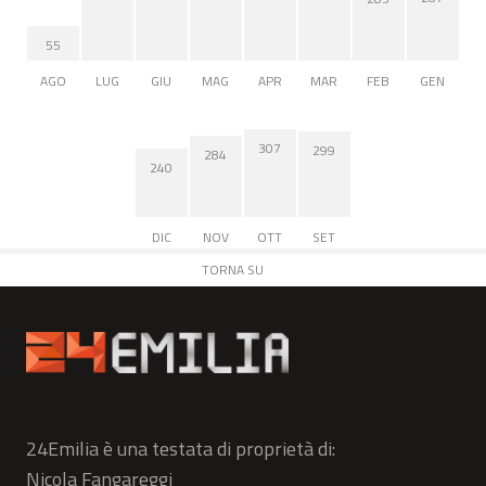
55
AGO
LUG
GIU
MAG
APR
MAR
FEB
GEN
307
299
284
240
DIC
NOV
OTT
SET
TORNA SU
24Emilia è una testata di proprietà di:
Nicola Fangareggi