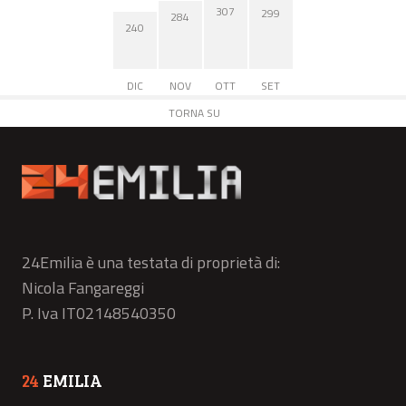
307
299
284
240
DIC
NOV
OTT
SET
TORNA SU
24Emilia è una testata di proprietà di:
Nicola Fangareggi
P. Iva IT02148540350
24
EMILIA