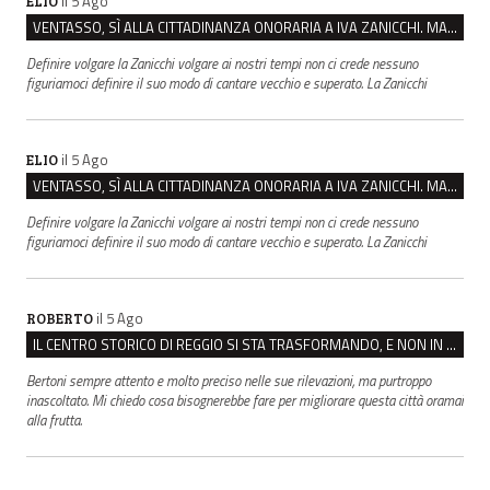
il 5 Ago
ELIO
VENTASSO, SÌ ALLA CITTADINANZA ONORARIA A IVA ZANICCHI. MA BARGIACCHI: “È DI PESSIMO GUSTO”
Definire volgare la Zanicchi volgare ai nostri tempi non ci crede nessuno
figuriamoci definire il suo modo di cantare vecchio e superato. La Zanicchi
il 5 Ago
ELIO
VENTASSO, SÌ ALLA CITTADINANZA ONORARIA A IVA ZANICCHI. MA BARGIACCHI: “È DI PESSIMO GUSTO”
Definire volgare la Zanicchi volgare ai nostri tempi non ci crede nessuno
figuriamoci definire il suo modo di cantare vecchio e superato. La Zanicchi
il 5 Ago
ROBERTO
IL CENTRO STORICO DI REGGIO SI STA TRASFORMANDO, E NON IN MEGLIO
Bertoni sempre attento e molto preciso nelle sue rilevazioni, ma purtroppo
inascoltato. Mi chiedo cosa bisognerebbe fare per migliorare questa città oramai
alla frutta.