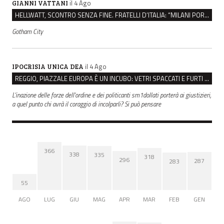
il 4 Ago
GIANNI VATTANI
HELLWATT, SCONTRO SENZA FINE. FRATELLI D’ITALIA: “MILANI PORTA DOCUMENTI, DE FRANCO INSULTI”
Gotham City
il 4 Ago
IPOCRISIA UNICA DEA
REGGIO, PIAZZALE EUROPA È UN INCUBO: VETRI SPACCATI E FURTI SULLE AUTO IN SOSTA
L'inazione delle forze dell'ordine e dei politicanti sm1dollati porterà ai giustizieri,
a quel punto chi avrà il coraggio di incolparli? Si può pensare
366
338
335
318
296
287
283
55
AGO
LUG
GIU
MAG
APR
MAR
FEB
GEN