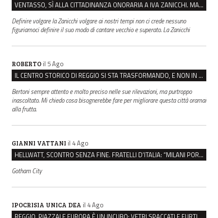
VENTASSO, SÌ ALLA CITTADINANZA ONORARIA A IVA ZANICCHI. MA BARGIACCHI: “È DI PESSIMO GUSTO”
Definire volgare la Zanicchi volgare ai nostri tempi non ci crede nessuno
figuriamoci definire il suo modo di cantare vecchio e superato. La Zanicchi
il 5 Ago
ROBERTO
IL CENTRO STORICO DI REGGIO SI STA TRASFORMANDO, E NON IN MEGLIO
Bertoni sempre attento e molto preciso nelle sue rilevazioni, ma purtroppo
inascoltato. Mi chiedo cosa bisognerebbe fare per migliorare questa città oramai
alla frutta.
il 4 Ago
GIANNI VATTANI
HELLWATT, SCONTRO SENZA FINE. FRATELLI D’ITALIA: “MILANI PORTA DOCUMENTI, DE FRANCO INSULTI”
Gotham City
il 4 Ago
IPOCRISIA UNICA DEA
REGGIO, PIAZZALE EUROPA È UN INCUBO: VETRI SPACCATI E FURTI SULLE AUTO IN SOSTA