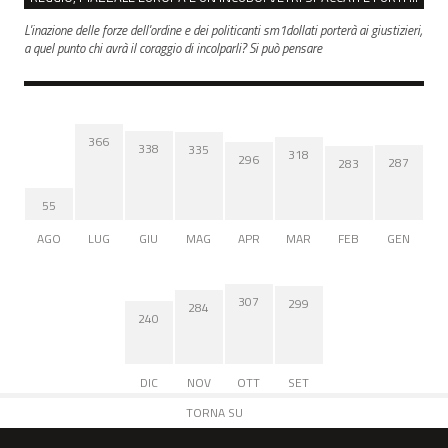
L'inazione delle forze dell'ordine e dei politicanti sm1dollati porterà ai giustizieri,
a quel punto chi avrà il coraggio di incolparli? Si può pensare
366
338
335
318
296
287
283
55
AGO
LUG
GIU
MAG
APR
MAR
FEB
GEN
307
299
284
240
DIC
NOV
OTT
SET
TORNA SU