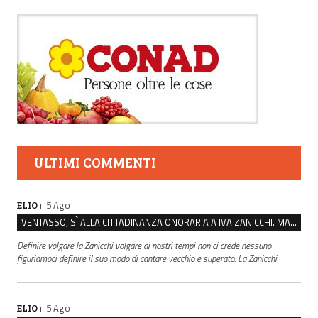
ULTIMI COMMENTI
il 5 Ago
ELIO
VENTASSO, SÌ ALLA CITTADINANZA ONORARIA A IVA ZANICCHI. MA BARGIACCHI: “È DI PESSIMO GUSTO”
Definire volgare la Zanicchi volgare ai nostri tempi non ci crede nessuno
figuriamoci definire il suo modo di cantare vecchio e superato. La Zanicchi
il 5 Ago
ELIO