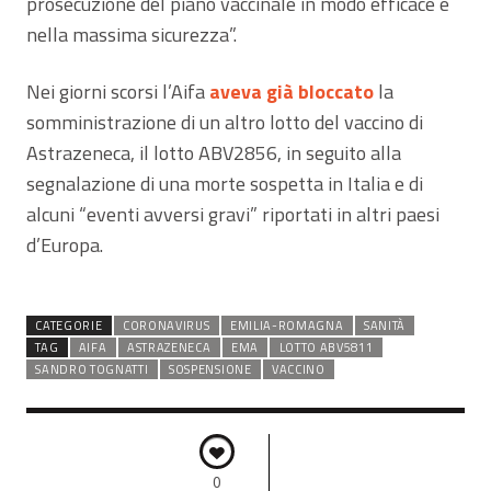
prosecuzione del piano vaccinale in modo efficace e
nella massima sicurezza”.
Nei giorni scorsi l’Aifa
aveva già bloccato
la
somministrazione di un altro lotto del vaccino di
Astrazeneca, il lotto ABV2856, in seguito alla
segnalazione di una morte sospetta in Italia e di
alcuni “eventi avversi gravi” riportati in altri paesi
d’Europa.
CATEGORIE
CORONAVIRUS
EMILIA-ROMAGNA
SANITÀ
TAG
AIFA
ASTRAZENECA
EMA
LOTTO ABV5811
SANDRO TOGNATTI
SOSPENSIONE
VACCINO
0