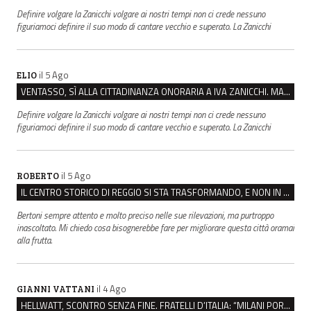
Definire volgare la Zanicchi volgare ai nostri tempi non ci crede nessuno
figuriamoci definire il suo modo di cantare vecchio e superato. La Zanicchi
il 5 Ago
ELIO
VENTASSO, SÌ ALLA CITTADINANZA ONORARIA A IVA ZANICCHI. MA BARGIACCHI: “È DI PESSIMO GUSTO”
Definire volgare la Zanicchi volgare ai nostri tempi non ci crede nessuno
figuriamoci definire il suo modo di cantare vecchio e superato. La Zanicchi
il 5 Ago
ROBERTO
IL CENTRO STORICO DI REGGIO SI STA TRASFORMANDO, E NON IN MEGLIO
Bertoni sempre attento e molto preciso nelle sue rilevazioni, ma purtroppo
inascoltato. Mi chiedo cosa bisognerebbe fare per migliorare questa città oramai
alla frutta.
il 4 Ago
GIANNI VATTANI
HELLWATT, SCONTRO SENZA FINE. FRATELLI D’ITALIA: “MILANI PORTA DOCUMENTI, DE FRANCO INSULTI”