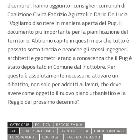
dicembre”, hanno aggiunto i consiglieri comunali di
Coalizione Civica Fabrizio Aguzzoli e Dario De Lucia:
“Vogliamo discutere in maniera aperta del Pug, il
documento più importante per la pianificazione del
territorio. Abbiamo capito in questi mesi che tutto è
passato sotto traccia e neanche gli stessi ingegneri,
architetti e geometri erano a conoscenza che il Pug è
stato depositato in Comune dal 7 ottobre. Per
questo è assolutamente necessario attivare un
dibattito, non solo per addetti ai lavori, che deve
avere come oggetto il nuovo piano urbanistico e la
Reggio del prossimo decennio”.
CATEGORIE
POLITICA
REGGIO EMILIA
TAG
COALIZIONE CIVICA
DARIO DE LUCIA
DUILIO CANGIARI
EUROPA VERDE
EZIO RIGHI
FABRIZIO AGUZZOLI