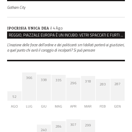
Gotham City
il 4 Ago
IPOCRISIA UNICA DEA
REGGIO, PIAZZALE EUROPA È UN INCUBO: VETRI SPACCATI E FURTI SULLE AUTO IN SOSTA
L'inazione delle forze dell'ordine e dei politicanti sm1dollati porterà ai giustizieri,
a quel punto chi avrà il coraggio di incolparli? Si può pensare
366
338
335
318
296
287
283
52
AGO
LUG
GIU
MAG
APR
MAR
FEB
GEN
307
299
284
240