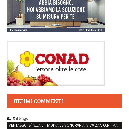
ULTIMI COMMENTI
il 5 Ago
ELIO
VENTASSO, SÌ ALLA CITTADINANZA ONORARIA A IVA ZANICCHI. MA BARGIACCHI: “È DI PESSIMO GUSTO”