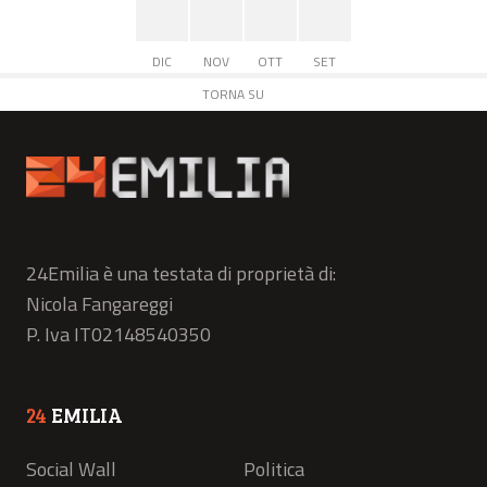
DIC
NOV
OTT
SET
TORNA SU
24Emilia è una testata di proprietà di:
Nicola Fangareggi
P. Iva IT02148540350
24
EMILIA
Social Wall
Politica