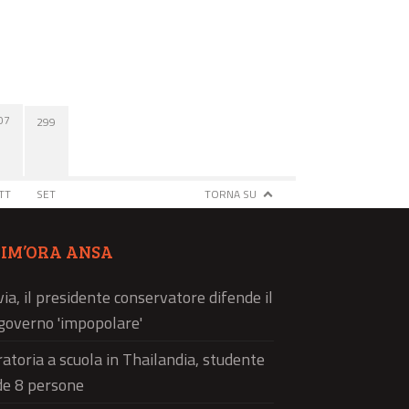
07
299
TT
SET
TORNA SU
TIM’ORA ANSA
via, il presidente conservatore difende il
governo 'impopolare'
atoria a scuola in Thailandia, studente
de 8 persone