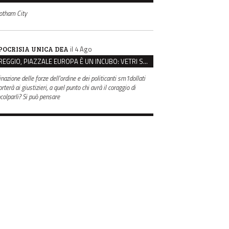
otham City
il 4 Ago
POCRISIA UNICA DEA
REGGIO, PIAZZALE EUROPA È UN INCUBO: VETRI SPACCATI E FURTI SULLE AUTO IN SOSTA
inazione delle forze dell'ordine e dei politicanti sm1dollati
rterà ai giustizieri, a quel punto chi avrà il coraggio di
ncolparli? Si può pensare