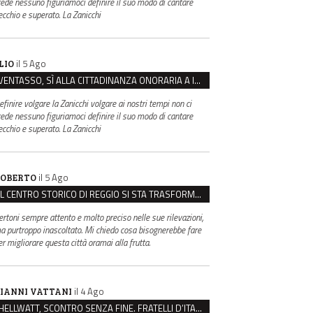
rede nessuno figuriamoci definire il suo modo di cantare
ecchio e superato. La Zanicchi
il 5 Ago
LIO
VENTASSO, SÌ ALLA CITTADINANZA ONORARIA A IVA ZANICCHI. MA BARGIACCHI: “È DI PESSIMO GUSTO”
efinire volgare la Zanicchi volgare ai nostri tempi non ci
rede nessuno figuriamoci definire il suo modo di cantare
ecchio e superato. La Zanicchi
il 5 Ago
OBERTO
IL CENTRO STORICO DI REGGIO SI STA TRASFORMANDO, E NON IN MEGLIO
ertoni sempre attento e molto preciso nelle sue rilevazioni,
a purtroppo inascoltato. Mi chiedo cosa bisognerebbe fare
er migliorare questa città oramai alla frutta.
il 4 Ago
IANNI VATTANI
HELLWATT, SCONTRO SENZA FINE. FRATELLI D’ITALIA: “MILANI PORTA DOCUMENTI, DE FRANCO INSULTI”