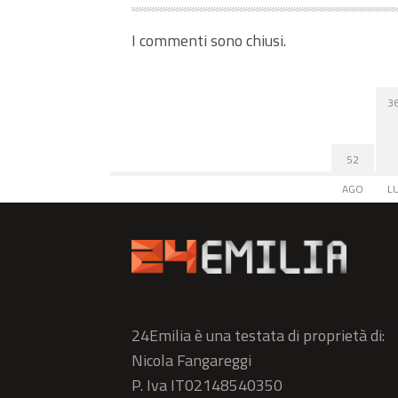
I commenti sono chiusi.
3
52
AGO
L
24Emilia è una testata di proprietà di:
Nicola Fangareggi
P. Iva IT02148540350