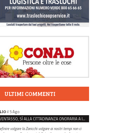
ULTIMI COMMENTI
il 5 Ago
LIO
VENTASSO, SÌ ALLA CITTADINANZA ONORARIA A IVA ZANICCHI. MA BARGIACCHI: “È DI PESSIMO GUSTO”
efinire volgare la Zanicchi volgare ai nostri tempi non ci