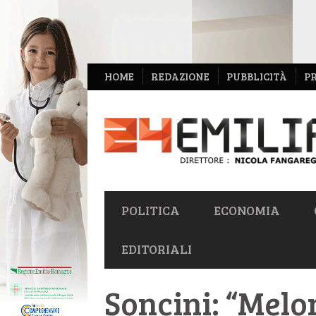
NAVIGAZIONE
HOME
REDAZIONE
PUBBLICITÀ
P
SECONDARIA
NAVIGAZIONE
POLITICA
ECONOMIA
PRIMARIA
EDITORIALI
Soncini: “Melo