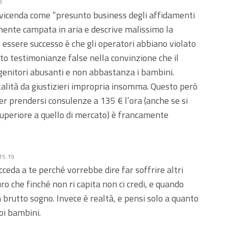
8
 vicenda come “presunto business degli affidamenti
almente campata in aria e descrive malissimo la
 essere successo è che gli operatori abbiano violato
ato testimonianze false nella convinzione che il
 genitori abusanti e non abbastanza i bambini.
lità da giustizieri impropria insomma. Questo però
per prendersi consulenze a 135 € l’ora (anche se si
 superiore a quello di mercato) è francamente
 15:19
ceda a te perché vorrebbe dire far soffrire altri
ro che finché non ri capita non ci credi, e quando
 brutto sogno. Invece è realtà, e pensi solo a quanto
oi bambini.