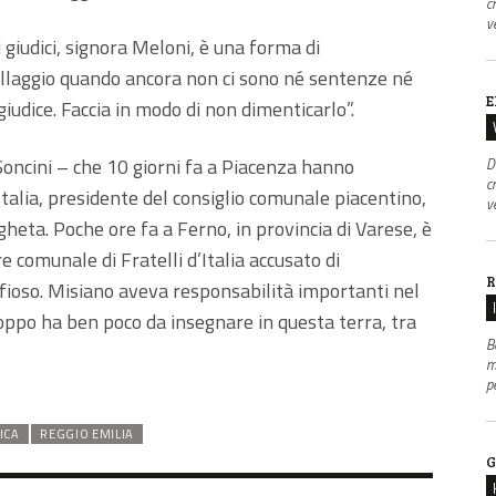
c
v
giudici, signora Meloni, è una forma di
allaggio quando ancora non ci sono né sentenze né
E
n giudice. Faccia in modo di non dimenticarlo”.
Soncini – che 10 giorni fa a Piacenza hanno
D
c
Italia, presidente del consiglio comunale piacentino,
v
gheta. Poche ore fa a Ferno, in provincia di Varese, è
 comunale di Fratelli d’Italia accusato di
R
fioso. Misiano aveva responsabilità importanti nel
roppo ha ben poco da insegnare in questa terra, tra
B
m
p
ICA
REGGIO EMILIA
G