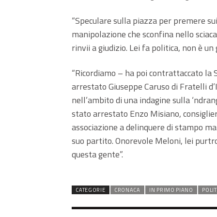
“Speculare sulla piazza per premere sui 
manipolazione che sconfina nello sciac
rinvii a giudizio. Lei fa politica, non è u
“Ricordiamo – ha poi contrattaccato la 
arrestato Giuseppe Caruso di Fratelli d’
nell’ambito di una indagine sulla ‘ndran
stato arrestato Enzo Misiano, consigliere
associazione a delinquere di stampo ma
suo partito. Onorevole Meloni, lei purt
questa gente”.
CATEGORIE
CRONACA
IN PRIMO PIANO
POLIT