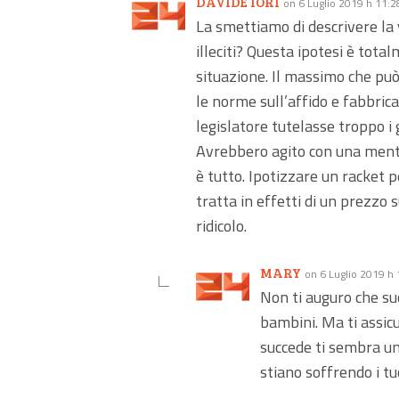
DAVIDE IORI
on 6 Luglio 2019 h 11:2
La smettiamo di descrivere la
illeciti? Questa ipotesi è tot
situazione. Il massimo che può
le norme sull’affido e fabbric
legislatore tutelasse troppo i
Avrebbero agito con una menta
è tutto. Ipotizzare un racket 
tratta in effetti di un prezzo
ridicolo.
MARY
on 6 Luglio 2019 h
Non ti auguro che suc
bambini. Ma ti assicu
succede ti sembra un
stiano soffrendo i tu