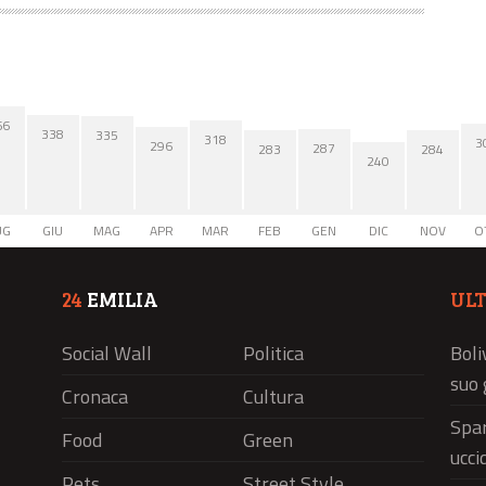
66
338
335
318
3
296
287
284
283
240
UG
GIU
MAG
APR
MAR
FEB
GEN
DIC
NOV
O
24
EMILIA
UL
Social Wall
Politica
Boli
suo 
Cronaca
Cultura
Spar
Food
Green
ucci
Pets
Street Style