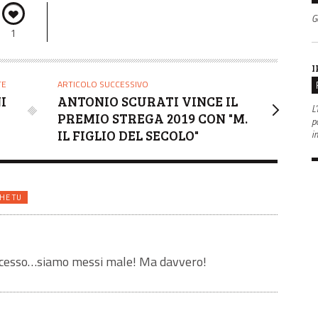
G
1
I
TE
ARTICOLO SUCCESSIVO
I
ANTONIO SCURATI VINCE IL
L'
PREMIO STREGA 2019 CON "M.
po
IL FIGLIO DEL SECOLO"
i
HE TU
ccesso…siamo messi male! Ma davvero!