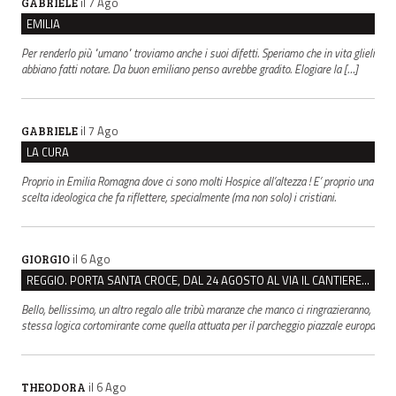
il 7 Ago
GABRIELE
EMILIA
Per renderlo più "umano" troviamo anche i suoi difetti. Speriamo che in vita glieli
abbiano fatti notare. Da buon emiliano penso avrebbe gradito. Elogiare la […]
il 7 Ago
GABRIELE
LA CURA
Proprio in Emilia Romagna dove ci sono molti Hospice all’altezza ! E’ proprio una
scelta ideologica che fa riflettere, specialmente (ma non solo) i cristiani.
il 6 Ago
GIORGIO
REGGIO. PORTA SANTA CROCE, DAL 24 AGOSTO AL VIA IL CANTIERE PER IL NUOVO COLLETTORE FOGNARIO
Bello, bellissimo, un altro regalo alle tribù maranze che manco ci ringrazieranno,
stessa logica cortomirante come quella attuata per il parcheggio piazzale europa
il 6 Ago
THEODORA