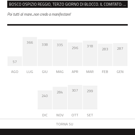
BOSCO OSPIZIO REGGIO, TERZO GIORNO DI BLOCCO. IL COMITATO: “PRESIDIO FINO A VENERDÌ”
Poi tutti al mare...non credo a manifestare!
366
338
335
318
296
287
283
57
AGO
LUG
GIU
MAG
APR
MAR
FEB
GEN
307
299
284
240
DIC
NOV
OTT
SET
TORNA SU