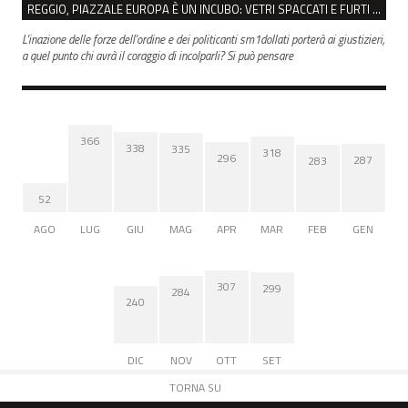
REGGIO, PIAZZALE EUROPA È UN INCUBO: VETRI SPACCATI E FURTI SULLE AUTO IN SOSTA
L'inazione delle forze dell'ordine e dei politicanti sm1dollati porterà ai giustizieri,
a quel punto chi avrà il coraggio di incolparli? Si può pensare
366
338
335
318
296
287
283
52
AGO
LUG
GIU
MAG
APR
MAR
FEB
GEN
307
299
284
240
DIC
NOV
OTT
SET
TORNA SU