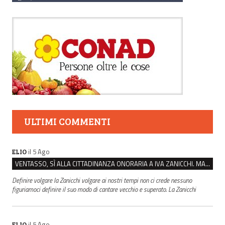
ULTIMI COMMENTI
il 5 Ago
ELIO
VENTASSO, SÌ ALLA CITTADINANZA ONORARIA A IVA ZANICCHI. MA BARGIACCHI: “È DI PESSIMO GUSTO”
Definire volgare la Zanicchi volgare ai nostri tempi non ci crede nessuno
figuriamoci definire il suo modo di cantare vecchio e superato. La Zanicchi
il 5 Ago
ELIO