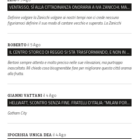
VENTASSO, SÌ ALLA CITTADINANZA ONORARIA A IVA ZANICCHI. MA BARGIACCHI: “È DI PESSIMO GUSTO”
Definire volgare la Zanicchi volgare ai nostri tempi non ci crede nessuno
figuriamoci definire il suo modo di cantare vecchio e superato. La Zanicchi
il 5 Ago
ROBERTO
IL CENTRO STORICO DI REGGIO SI STA TRASFORMANDO, E NON IN MEGLIO
Bertoni sempre attento e molto preciso nelle sue rilevazioni, ma purtroppo
inascoltato. Mi chiedo cosa bisognerebbe fare per migliorare questa città oramai
alla frutta.
il 4 Ago
GIANNI VATTANI
HELLWATT, SCONTRO SENZA FINE. FRATELLI D’ITALIA: “MILANI PORTA DOCUMENTI, DE FRANCO INSULTI”
Gotham City
il 4 Ago
IPOCRISIA UNICA DEA