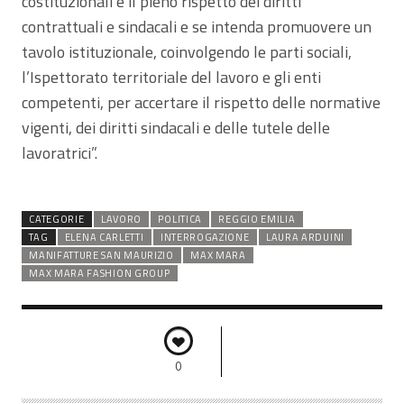
costituzionali e il pieno rispetto dei diritti
contrattuali e sindacali e se intenda promuovere un
tavolo istituzionale, coinvolgendo le parti sociali,
l’Ispettorato territoriale del lavoro e gli enti
competenti, per accertare il rispetto delle normative
vigenti, dei diritti sindacali e delle tutele delle
lavoratrici”.
CATEGORIE
LAVORO
POLITICA
REGGIO EMILIA
TAG
ELENA CARLETTI
INTERROGAZIONE
LAURA ARDUINI
MANIFATTURE SAN MAURIZIO
MAX MARA
MAX MARA FASHION GROUP
0