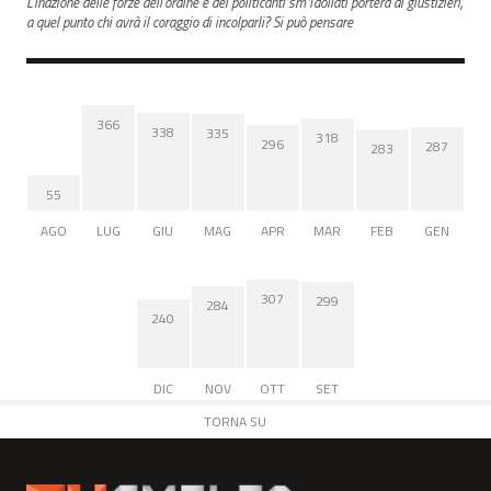
L'inazione delle forze dell'ordine e dei politicanti sm1dollati porterà ai giustizieri,
a quel punto chi avrà il coraggio di incolparli? Si può pensare
366
338
335
318
296
287
283
55
AGO
LUG
GIU
MAG
APR
MAR
FEB
GEN
307
299
284
240
DIC
NOV
OTT
SET
TORNA SU