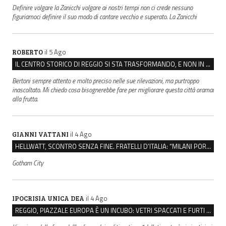
Definire volgare la Zanicchi volgare ai nostri tempi non ci crede nessuno
figuriamoci definire il suo modo di cantare vecchio e superato. La Zanicchi
il 5 Ago
ROBERTO
IL CENTRO STORICO DI REGGIO SI STA TRASFORMANDO, E NON IN MEGLIO
Bertoni sempre attento e molto preciso nelle sue rilevazioni, ma purtroppo
inascoltato. Mi chiedo cosa bisognerebbe fare per migliorare questa città oramai
alla frutta.
il 4 Ago
GIANNI VATTANI
HELLWATT, SCONTRO SENZA FINE. FRATELLI D’ITALIA: “MILANI PORTA DOCUMENTI, DE FRANCO INSULTI”
Gotham City
il 4 Ago
IPOCRISIA UNICA DEA
REGGIO, PIAZZALE EUROPA È UN INCUBO: VETRI SPACCATI E FURTI SULLE AUTO IN SOSTA