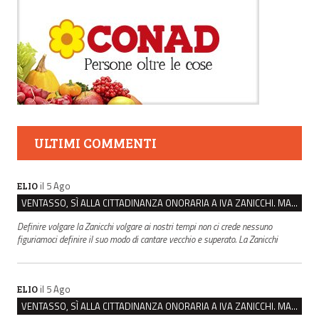
ULTIMI COMMENTI
il 5 Ago
ELIO
VENTASSO, SÌ ALLA CITTADINANZA ONORARIA A IVA ZANICCHI. MA BARGIACCHI: “È DI PESSIMO GUSTO”
Definire volgare la Zanicchi volgare ai nostri tempi non ci crede nessuno
figuriamoci definire il suo modo di cantare vecchio e superato. La Zanicchi
il 5 Ago
ELIO
VENTASSO, SÌ ALLA CITTADINANZA ONORARIA A IVA ZANICCHI. MA BARGIACCHI: “È DI PESSIMO GUSTO”