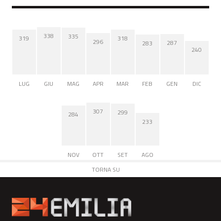
338
335
319
318
296
287
283
240
LUG
GIU
MAG
APR
MAR
FEB
GEN
DIC
307
299
284
233
NOV
OTT
SET
AGO
TORNA SU