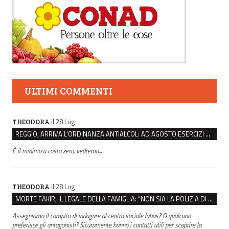
ULTIMI COMMENTI
il 28 Lug
THEODORA
REGGIO, ARRIVA L’ORDINANZA ANTIALCOL: AD AGOSTO ESERCIZI DI VICINATO CHIUSI DALLE 22 ALLE 6
È il minimo a costo zero, vedremo...
il 28 Lug
THEODORA
MORTE FAKIR, IL LEGALE DELLA FAMIGLIA: “NON SIA LA POLIZIA DI STATO A INDAGARE”
Assegniamo il compito di indagare al centro sociale labas? O qualcuno
preferisce gli antagonisti? Sicuramente hanno i contatti utili per scoprire la