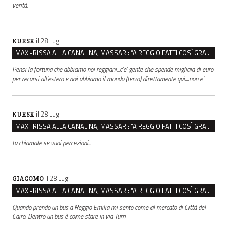
verità.
il 28 Lug
KURSK
MAXI-RISSA ALLA CANALINA, MASSARI: “A REGGIO FATTI COSÌ GRAVI NON DEVONO TROVARE SPAZIO”
Pensi la fortuna che abbiamo noi reggiani...c'e' gente che spende migliaia di euro
per recarsi all'estero e noi abbiamo il mondo (terzo) direttamente qui....non e'
il 28 Lug
KURSK
MAXI-RISSA ALLA CANALINA, MASSARI: “A REGGIO FATTI COSÌ GRAVI NON DEVONO TROVARE SPAZIO”
tu chiamale se vuoi percezioni...
il 28 Lug
GIACOMO
MAXI-RISSA ALLA CANALINA, MASSARI: “A REGGIO FATTI COSÌ GRAVI NON DEVONO TROVARE SPAZIO”
Quando prendo un bus a Reggio Emilia mi sento come al mercato di Città del
Cairo. Dentro un bus è come stare in via Turri