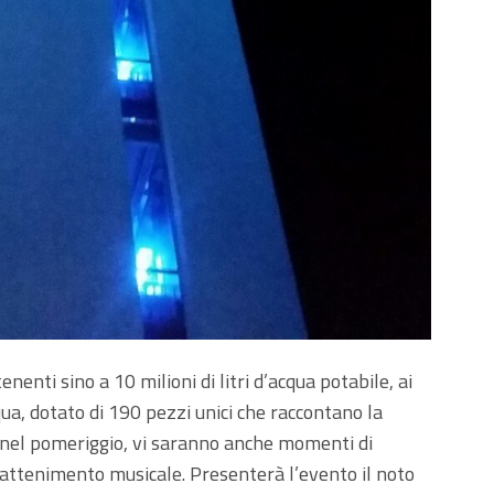
nenti sino a 10 milioni di litri d’acqua potabile, ai
cqua, dotato di 190 pezzi unici che raccontano la
e, nel pomeriggio, vi saranno anche momenti di
rattenimento musicale. Presenterà l’evento il noto