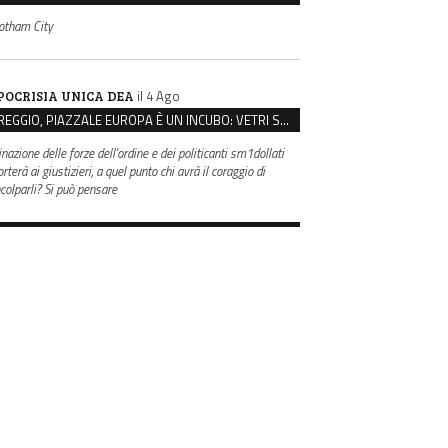
otham City
il 4 Ago
POCRISIA UNICA DEA
REGGIO, PIAZZALE EUROPA È UN INCUBO: VETRI SPACCATI E FURTI SULLE AUTO IN SOSTA
inazione delle forze dell'ordine e dei politicanti sm1dollati
rterà ai giustizieri, a quel punto chi avrà il coraggio di
ncolparli? Si può pensare