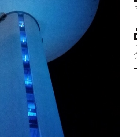
G
I
L'
po
i