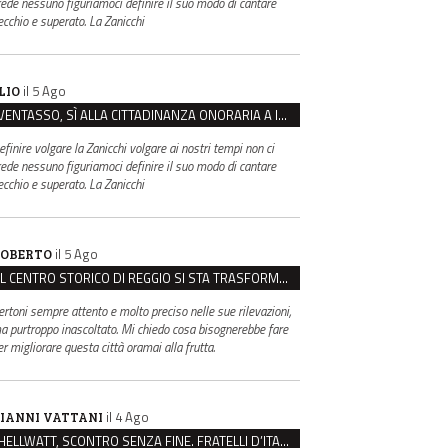
rede nessuno figuriamoci definire il suo modo di cantare
ecchio e superato. La Zanicchi
il 5 Ago
LIO
VENTASSO, SÌ ALLA CITTADINANZA ONORARIA A IVA ZANICCHI. MA BARGIACCHI: “È DI PESSIMO GUSTO”
efinire volgare la Zanicchi volgare ai nostri tempi non ci
rede nessuno figuriamoci definire il suo modo di cantare
ecchio e superato. La Zanicchi
il 5 Ago
OBERTO
IL CENTRO STORICO DI REGGIO SI STA TRASFORMANDO, E NON IN MEGLIO
ertoni sempre attento e molto preciso nelle sue rilevazioni,
a purtroppo inascoltato. Mi chiedo cosa bisognerebbe fare
er migliorare questa città oramai alla frutta.
il 4 Ago
IANNI VATTANI
HELLWATT, SCONTRO SENZA FINE. FRATELLI D’ITALIA: “MILANI PORTA DOCUMENTI, DE FRANCO INSULTI”