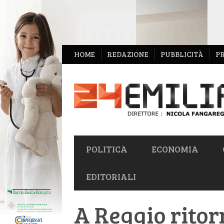
NAVIGAZIONE
HOME
REDAZIONE
PUBBLICITÀ
P
SECONDARIA
NAVIGAZIONE
POLITICA
ECONOMIA
PRIMARIA
EDITORIALI
A Reggio ritorn