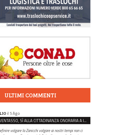
ULTIMI COMMENTI
il 5 Ago
LIO
VENTASSO, SÌ ALLA CITTADINANZA ONORARIA A IVA ZANICCHI. MA BARGIACCHI: “È DI PESSIMO GUSTO”
efinire volgare la Zanicchi volgare ai nostri tempi non ci