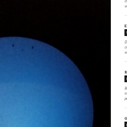
c
v
E
D
c
v
R
B
m
p
G