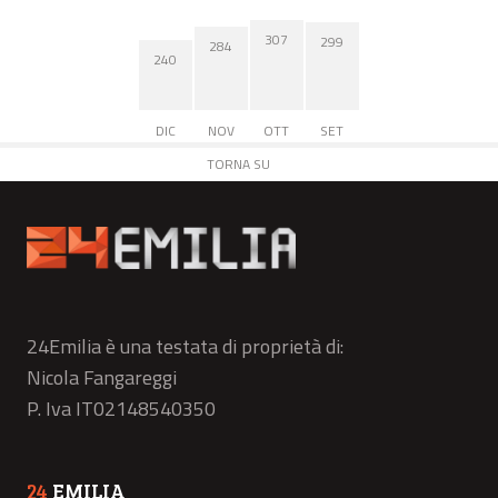
307
299
284
240
DIC
NOV
OTT
SET
TORNA SU
24Emilia è una testata di proprietà di:
Nicola Fangareggi
P. Iva IT02148540350
24
EMILIA