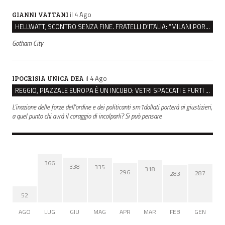
il 4 Ago
GIANNI VATTANI
HELLWATT, SCONTRO SENZA FINE. FRATELLI D’ITALIA: “MILANI PORTA DOCUMENTI, DE FRANCO INSULTI”
Gotham City
il 4 Ago
IPOCRISIA UNICA DEA
REGGIO, PIAZZALE EUROPA È UN INCUBO: VETRI SPACCATI E FURTI SULLE AUTO IN SOSTA
L'inazione delle forze dell'ordine e dei politicanti sm1dollati porterà ai giustizieri,
a quel punto chi avrà il coraggio di incolparli? Si può pensare
366
338
335
318
296
287
283
52
AGO
LUG
GIU
MAG
APR
MAR
FEB
GEN