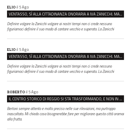
il 5 Ago
ELIO
VENTASSO, SÌ ALLA CITTADINANZA ONORARIA A IVA ZANICCHI. MA BARGIACCHI: “È DI PESSIMO GUSTO”
Definire volgare la Zanicchi volgare ai nostri tempi non ci crede nessuno
figuriamoci definire il suo modo di cantare vecchio e superato. La Zanicchi
il 5 Ago
ELIO
VENTASSO, SÌ ALLA CITTADINANZA ONORARIA A IVA ZANICCHI. MA BARGIACCHI: “È DI PESSIMO GUSTO”
Definire volgare la Zanicchi volgare ai nostri tempi non ci crede nessuno
figuriamoci definire il suo modo di cantare vecchio e superato. La Zanicchi
il 5 Ago
ROBERTO
IL CENTRO STORICO DI REGGIO SI STA TRASFORMANDO, E NON IN MEGLIO
Bertoni sempre attento e molto preciso nelle sue rilevazioni, ma purtroppo
inascoltato. Mi chiedo cosa bisognerebbe fare per migliorare questa città oramai
alla frutta.