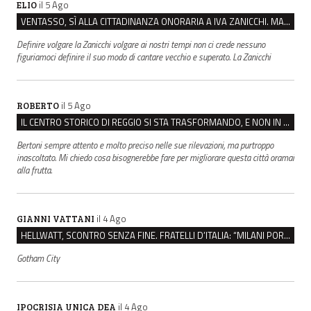
il 5 Ago
ELIO
VENTASSO, SÌ ALLA CITTADINANZA ONORARIA A IVA ZANICCHI. MA BARGIACCHI: “È DI PESSIMO GUSTO”
Definire volgare la Zanicchi volgare ai nostri tempi non ci crede nessuno
figuriamoci definire il suo modo di cantare vecchio e superato. La Zanicchi
il 5 Ago
ROBERTO
IL CENTRO STORICO DI REGGIO SI STA TRASFORMANDO, E NON IN MEGLIO
Bertoni sempre attento e molto preciso nelle sue rilevazioni, ma purtroppo
inascoltato. Mi chiedo cosa bisognerebbe fare per migliorare questa città oramai
alla frutta.
il 4 Ago
GIANNI VATTANI
HELLWATT, SCONTRO SENZA FINE. FRATELLI D’ITALIA: “MILANI PORTA DOCUMENTI, DE FRANCO INSULTI”
Gotham City
il 4 Ago
IPOCRISIA UNICA DEA