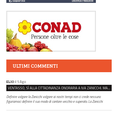
ULTIMI COMMENTI
il 5 Ago
ELIO
VENTASSO, SÌ ALLA CITTADINANZA ONORARIA A IVA ZANICCHI. MA BARGIACCHI: “È DI PESSIMO GUSTO”
Definire volgare la Zanicchi volgare ai nostri tempi non ci crede nessuno
figuriamoci definire il suo modo di cantare vecchio e superato. La Zanicchi