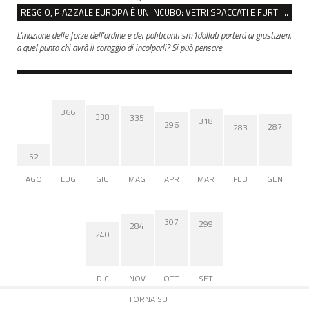
REGGIO, PIAZZALE EUROPA È UN INCUBO: VETRI SPACCATI E FURTI SULLE AUTO IN SOSTA
L'inazione delle forze dell'ordine e dei politicanti sm1dollati porterà ai giustizieri,
a quel punto chi avrà il coraggio di incolparli? Si può pensare
366
338
335
318
296
287
283
52
AGO
LUG
GIU
MAG
APR
MAR
FEB
GEN
307
299
284
240
DIC
NOV
OTT
SET
TORNA SU