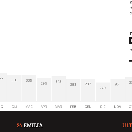
B
c
a
T
P
66
338
335
318
3
296
287
284
283
240
UG
GIU
MAG
APR
MAR
FEB
GEN
DIC
NOV
O
24
EMILIA
UL