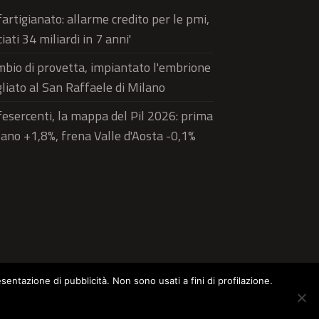
artigianato: allarme credito per le pmi,
ciati 34 miliardi in 7 anni'
bio di provetta, impiantato l'embrione
liato al San Raffaele di Milano
esercenti, la mappa del Pil 2026: prima
ano +1,8%, frena Valle d'Aosta -0,1%
esentazione di pubblicità. Non sono usati a fini di profilazione.
ltura
Food
Green
Pets
Street Style