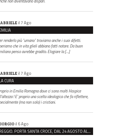
inché non diventavano dispari.
il 7 Ago
ABRIELE
EMILIA
er renderlo più "umano" troviamo anche i suoi difetti.
periamo che in vita glieli abbiano fatti notare. Da buon
miliano penso avrebbe gradito. Elogiare la […]
il 7 Ago
ABRIELE
LA CURA
roprio in Emilia Romagna dove ci sono molti Hospice
l’altezza ! E’ proprio una scelta ideologica che fa riflettere,
pecialmente (ma non solo) i cristiani.
il 6 Ago
IORGIO
REGGIO. PORTA SANTA CROCE, DAL 24 AGOSTO AL VIA IL CANTIERE PER IL NUOVO COLLETTORE FOGNARIO