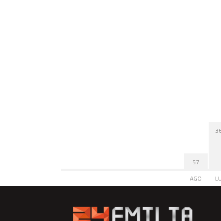
3
57
AGO
L