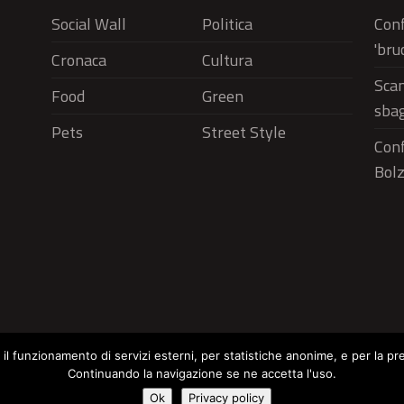
Social Wall
Politica
Conf
'bru
Cronaca
Cultura
Scam
Food
Green
sbag
Pets
Street Style
Conf
Bolz
r il funzionamento di servizi esterni, per statistiche anonime, e per la pr
Continuando la navigazione se ne accetta l'uso.
Social Wall
Politica
Cronaca
Cu
Cookie Policy
Ok
Privacy policy