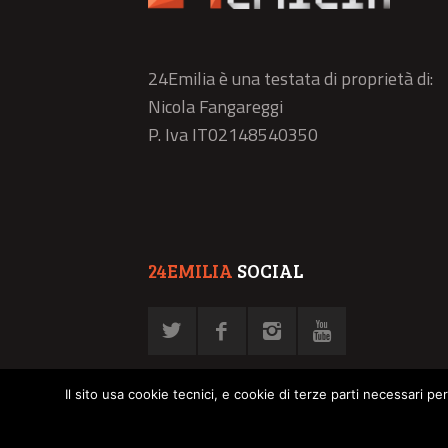
24Emilia è una testata di proprietà di:
Nicola Fangareggi
P. Iva IT02148540350
24EMILIA
SOCIAL
Il sito usa cookie tecnici, e cookie di terze parti necessari pe
© NFN srl - P. Iva 02878030358 -
Privacy Policy
-