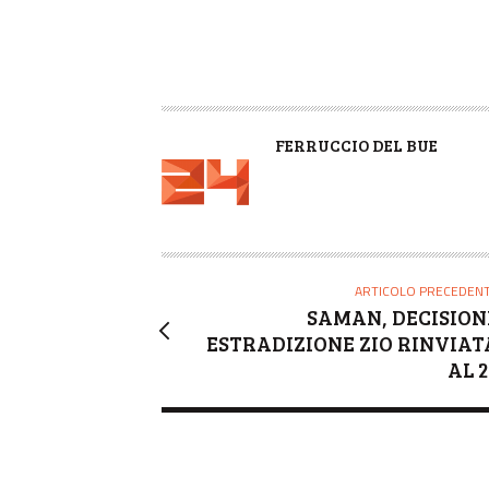
A
FERRUCCIO DEL BUE
U
T
O
R
E
ARTICOLO PRECEDEN
SAMAN, DECISION
ESTRADIZIONE ZIO RINVIAT
AL 2