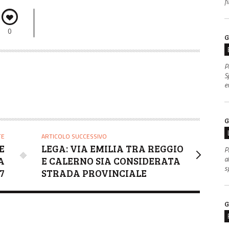
f
0
G
P
S
e
G
TE
ARTICOLO SUCCESSIVO
E
LEGA: VIA EMILIA TRA REGGIO
P
al
A
E CALERNO SIA CONSIDERATA
s
7
STRADA PROVINCIALE
G