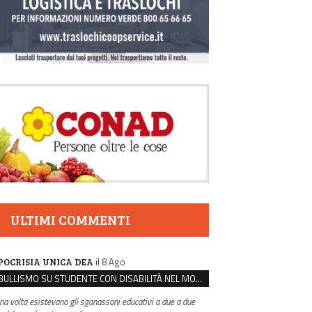
ULTIMI COMMENTI
il 8 Ago
POCRISIA UNICA DEA
BULLISMO SU STUDENTE CON DISABILITÀ NEL MODENESE, INDAGATI DUE RAGAZZI DI 16 ANNI
na volta esistevano gli sganassoni educativi a due a due