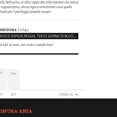
ello, bellissimo, un altro regalo alle tribù maranze che manco
i ringrazieranno, stessa logica cortomirante come quella
ttuata per il parcheggio piazzale europa
il 6 Ago
HEODORA
BOSCO OSPIZIO REGGIO, TERZO GIORNO DI BLOCCO. IL COMITATO: “PRESIDIO FINO A VENERDÌ”
oi tutti al mare...non credo a manifestare!
07
299
TT
SET
TORNA SU
TIM’ORA ANSA