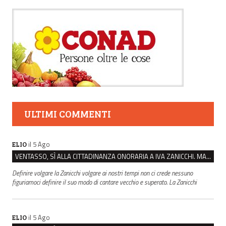
ULTIMI COMMENTI
il 5 Ago
ELIO
VENTASSO, SÌ ALLA CITTADINANZA ONORARIA A IVA ZANICCHI. MA BARGIACCHI: “È DI PESSIMO GUSTO”
Definire volgare la Zanicchi volgare ai nostri tempi non ci crede nessuno
figuriamoci definire il suo modo di cantare vecchio e superato. La Zanicchi
il 5 Ago
ELIO