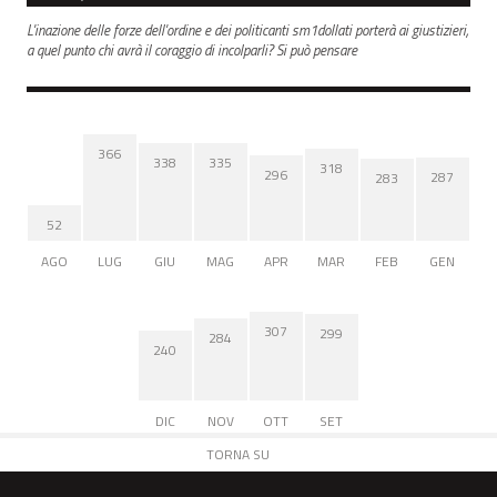
L'inazione delle forze dell'ordine e dei politicanti sm1dollati porterà ai giustizieri,
a quel punto chi avrà il coraggio di incolparli? Si può pensare
366
338
335
318
296
287
283
52
AGO
LUG
GIU
MAG
APR
MAR
FEB
GEN
307
299
284
240
DIC
NOV
OTT
SET
TORNA SU