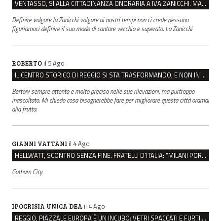
VENTASSO, SÌ ALLA CITTADINANZA ONORARIA A IVA ZANICCHI. MA BARGIACCHI: “È DI PESSIMO GUSTO”
Definire volgare la Zanicchi volgare ai nostri tempi non ci crede nessuno
figuriamoci definire il suo modo di cantare vecchio e superato. La Zanicchi
il 5 Ago
ROBERTO
IL CENTRO STORICO DI REGGIO SI STA TRASFORMANDO, E NON IN MEGLIO
Bertoni sempre attento e molto preciso nelle sue rilevazioni, ma purtroppo
inascoltato. Mi chiedo cosa bisognerebbe fare per migliorare questa città oramai
alla frutta.
il 4 Ago
GIANNI VATTANI
HELLWATT, SCONTRO SENZA FINE. FRATELLI D’ITALIA: “MILANI PORTA DOCUMENTI, DE FRANCO INSULTI”
Gotham City
il 4 Ago
IPOCRISIA UNICA DEA
REGGIO, PIAZZALE EUROPA È UN INCUBO: VETRI SPACCATI E FURTI SULLE AUTO IN SOSTA