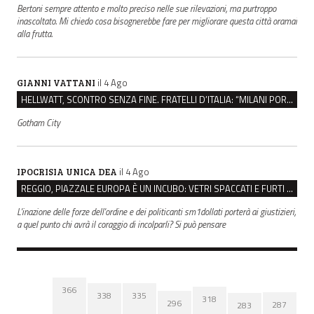
Bertoni sempre attento e molto preciso nelle sue rilevazioni, ma purtroppo
inascoltato. Mi chiedo cosa bisognerebbe fare per migliorare questa città oramai
alla frutta.
il 4 Ago
GIANNI VATTANI
HELLWATT, SCONTRO SENZA FINE. FRATELLI D’ITALIA: “MILANI PORTA DOCUMENTI, DE FRANCO INSULTI”
Gotham City
il 4 Ago
IPOCRISIA UNICA DEA
REGGIO, PIAZZALE EUROPA È UN INCUBO: VETRI SPACCATI E FURTI SULLE AUTO IN SOSTA
L'inazione delle forze dell'ordine e dei politicanti sm1dollati porterà ai giustizieri,
a quel punto chi avrà il coraggio di incolparli? Si può pensare
366
338
335
318
296
287
283