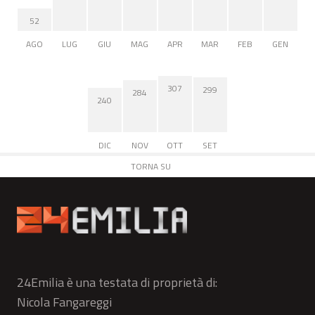
52
AGO
LUG
GIU
MAG
APR
MAR
FEB
GEN
307
299
284
240
DIC
NOV
OTT
SET
TORNA SU
24Emilia è una testata di proprietà di:
Nicola Fangareggi