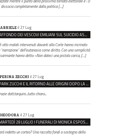
azzate mentre il punto della prossima tornata elettorale è : ci
i dissocia completamente dalla politica […]
il 27 Lug
ABRIELE
AFFONDO DEI VESCOVI EMILIANI SUL SUICIDIO ASSISTITO: “È CONTRO IL VALORE DELLA PERSONA”
li otto malati intervenuti davanti alla Corte hanno incrinato
a "narrazione" dell'eutanasia come diritto. Con una semplicità
isarmante hanno detto: «Non dateci una pistola carica, […]
il 27 Lug
PERINA ZECCHI
PARK ZUCCHI E IL RITORNO ALLE ORIGINI DOPO LA DISAVVENTURA CON REGGIO EMILIA PARCHEGGI
azie dott.tarquini...tutto chiaro...
il 27 Lug
HEODORA
MARTEDÌ 28 LUGLIO I FUNERALI DI MONICA ESPOSITO: LUTTO CITTADINO A MODENA E NONANTOLA
arà indetto un corteo? Una raccolta fondi a sostegno della