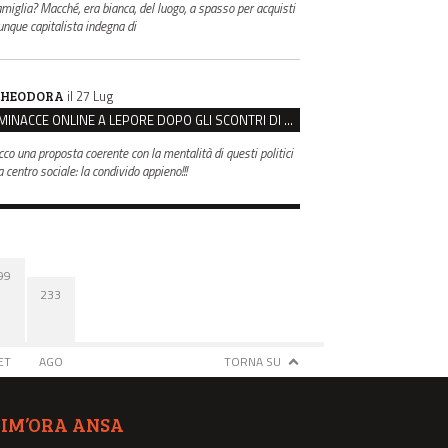
amiglia? Macché, era bianca, del luogo, a spasso per acquisti
unque capitalista indegna di
il 27 Lug
HEODORA
MINACCE ONLINE A LEPORE DOPO GLI SCONTRI DI BOLOGNA, ASSEGNATA LA SCORTA AL SINDACO
cco una proposta coerente con la mentalità di questi politici
 centro sociale: la condivido appieno!!!
99
233
ET
AGO
TORNA SU
TIM’ORA ANSA