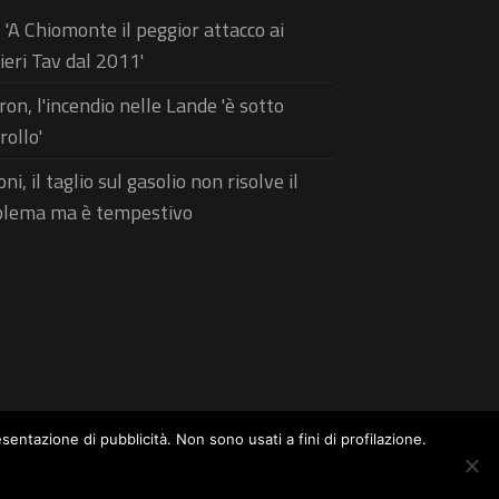
, 'A Chiomonte il peggior attacco ai
ieri Tav dal 2011'
on, l'incendio nelle Lande 'è sotto
rollo'
ni, il taglio sul gasolio non risolve il
blema ma è tempestivo
esentazione di pubblicità. Non sono usati a fini di profilazione.
ltura
Food
Green
Pets
Street Style