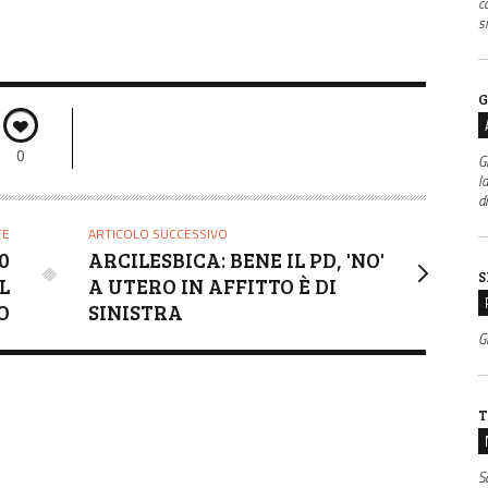
c
s
G
0
G
l
d
TE
ARTICOLO SUCCESSIVO
0
ARCILESBICA: BENE IL PD, 'NO'
S
L
A UTERO IN AFFITTO È DI
O
SINISTRA
Gr
T
S