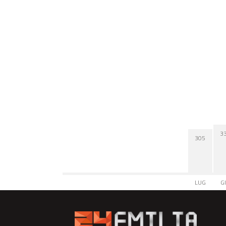
3
305
LUG
G