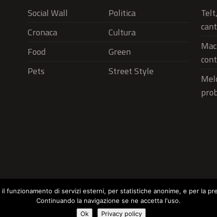
Social Wall
Politica
Telt
cant
Cronaca
Cultura
Macr
Food
Green
cont
Pets
Street Style
Melo
pro
r il funzionamento di servizi esterni, per statistiche anonime, e per la pr
Continuando la navigazione se ne accetta l'uso.
Social Wall
Politica
Cronaca
Cu
Cookie Policy
Ok
Privacy policy