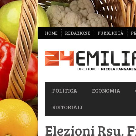
NAVIGAZIONE
HOME
REDAZIONE
PUBBLICITÀ
P
SECONDARIA
NAVIGAZIONE
POLITICA
ECONOMIA
PRIMARIA
EDITORIALI
Elezioni Rsu, F