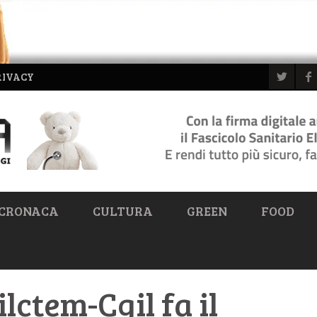
RIVACY
CRONACA
CULTURA
GREEN
FOOD
ilctem-Cgil fa il