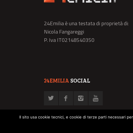
24Emilia è una testata di proprietà di:
Nicola Fangareggi
P. Iva IT02148540350
24EMILIA
SOCIAL
Il sito usa cookie tecnici, e cookie di terze parti necessari pe
© NFN srl - P. Iva 02878030358 -
Privacy Policy
-