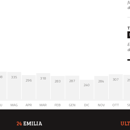
f
d
T
E
da
38
335
318
307
2
296
287
284
283
240
IU
MAG
APR
MAR
FEB
GEN
DIC
NOV
OTT
S
24
EMILIA
UL