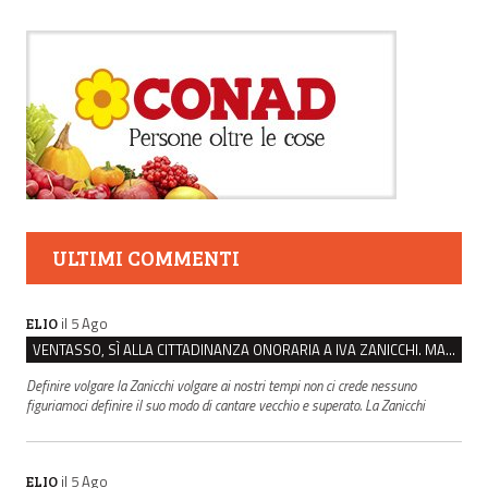
ULTIMI COMMENTI
il 5 Ago
ELIO
VENTASSO, SÌ ALLA CITTADINANZA ONORARIA A IVA ZANICCHI. MA BARGIACCHI: “È DI PESSIMO GUSTO”
Definire volgare la Zanicchi volgare ai nostri tempi non ci crede nessuno
figuriamoci definire il suo modo di cantare vecchio e superato. La Zanicchi
il 5 Ago
ELIO