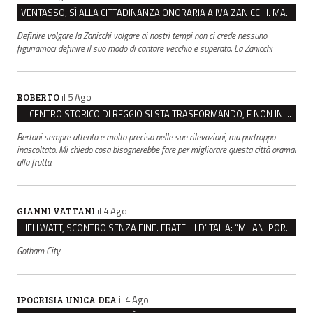
VENTASSO, SÌ ALLA CITTADINANZA ONORARIA A IVA ZANICCHI. MA BARGIACCHI: “È DI PESSIMO GUSTO”
Definire volgare la Zanicchi volgare ai nostri tempi non ci crede nessuno
figuriamoci definire il suo modo di cantare vecchio e superato. La Zanicchi
il 5 Ago
ROBERTO
IL CENTRO STORICO DI REGGIO SI STA TRASFORMANDO, E NON IN MEGLIO
Bertoni sempre attento e molto preciso nelle sue rilevazioni, ma purtroppo
inascoltato. Mi chiedo cosa bisognerebbe fare per migliorare questa città oramai
alla frutta.
il 4 Ago
GIANNI VATTANI
HELLWATT, SCONTRO SENZA FINE. FRATELLI D’ITALIA: “MILANI PORTA DOCUMENTI, DE FRANCO INSULTI”
Gotham City
il 4 Ago
IPOCRISIA UNICA DEA