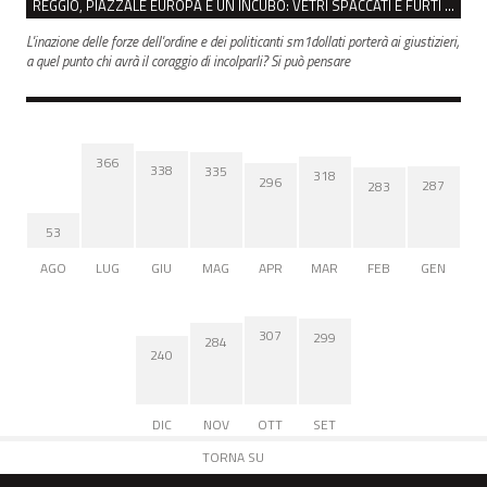
REGGIO, PIAZZALE EUROPA È UN INCUBO: VETRI SPACCATI E FURTI SULLE AUTO IN SOSTA
L'inazione delle forze dell'ordine e dei politicanti sm1dollati porterà ai giustizieri,
a quel punto chi avrà il coraggio di incolparli? Si può pensare
366
338
335
318
296
287
283
53
AGO
LUG
GIU
MAG
APR
MAR
FEB
GEN
307
299
284
240
DIC
NOV
OTT
SET
TORNA SU