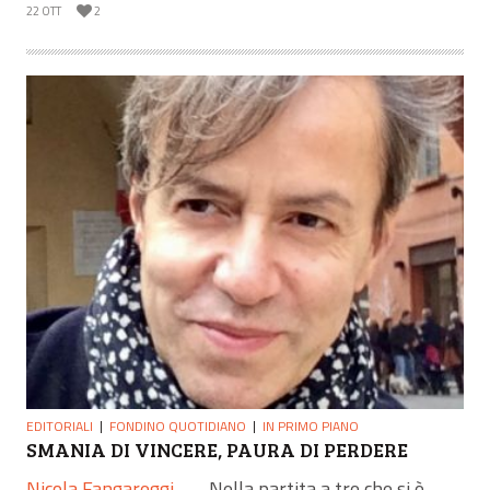
22 OTT
2
EDITORIALI
FONDINO QUOTIDIANO
IN PRIMO PIANO
SMANIA DI VINCERE, PAURA DI PERDERE
Nicola Fangareggi
—
Nella partita a tre che si è