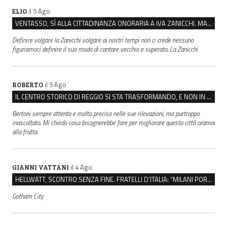
il 5 Ago
ELIO
VENTASSO, SÌ ALLA CITTADINANZA ONORARIA A IVA ZANICCHI. MA BARGIACCHI: “È DI PESSIMO GUSTO”
Definire volgare la Zanicchi volgare ai nostri tempi non ci crede nessuno
figuriamoci definire il suo modo di cantare vecchio e superato. La Zanicchi
il 5 Ago
ROBERTO
IL CENTRO STORICO DI REGGIO SI STA TRASFORMANDO, E NON IN MEGLIO
Bertoni sempre attento e molto preciso nelle sue rilevazioni, ma purtroppo
inascoltato. Mi chiedo cosa bisognerebbe fare per migliorare questa città oramai
alla frutta.
il 4 Ago
GIANNI VATTANI
HELLWATT, SCONTRO SENZA FINE. FRATELLI D’ITALIA: “MILANI PORTA DOCUMENTI, DE FRANCO INSULTI”
Gotham City