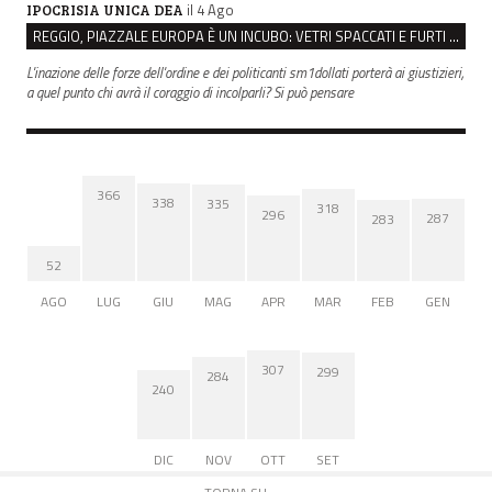
il 4 Ago
IPOCRISIA UNICA DEA
REGGIO, PIAZZALE EUROPA È UN INCUBO: VETRI SPACCATI E FURTI SULLE AUTO IN SOSTA
L'inazione delle forze dell'ordine e dei politicanti sm1dollati porterà ai giustizieri,
a quel punto chi avrà il coraggio di incolparli? Si può pensare
366
338
335
318
296
287
283
52
AGO
LUG
GIU
MAG
APR
MAR
FEB
GEN
307
299
284
240
DIC
NOV
OTT
SET