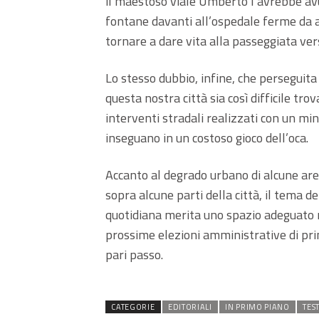
il maestoso viale Umberto I avrebbe av
fontane davanti all’ospedale ferme da 
tornare a dare vita alla passeggiata vers
Lo stesso dubbio, infine, che perseguita
questa nostra città sia così difficile tr
interventi stradali realizzati con un mi
inseguano in un costoso gioco dell’oca.
Accanto al degrado urbano di alcune are
sopra alcune parti della città, il tema d
quotidiana merita uno spazio adeguato n
prossime elezioni amministrative di pri
pari passo.
CATEGORIE
EDITORIALI
IN PRIMO PIANO
TES