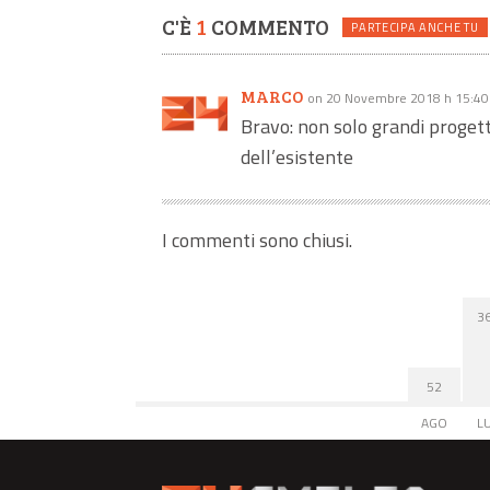
C'È
1
COMMENTO
PARTECIPA ANCHE TU
MARCO
on 20 Novembre 2018 h 15:40
Bravo: non solo grandi proget
dell’esistente
I commenti sono chiusi.
3
52
AGO
L