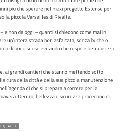
uto bisogno di un buon manutentore per le due
anni più che sperare nel maxi progetto Estense per
o la piccola Versailles di Rivalta.
 – e non da oggi – quanti si chiedono come mai in
ovare un’intera strada ben asfaltata, senza buche o
nimo di buon senso evitando che ruspe e betoniere si
e, ai grandi cantieri che stanno mettendo sotto
ella cura della città e della sua piccola manutenzione
ell’agenda di che si prepara a correre per le
mavera. Decoro, bellezza e sicurezza procedono di
TE QUADRE