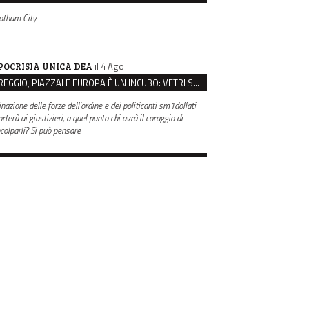
otham City
il 4 Ago
POCRISIA UNICA DEA
REGGIO, PIAZZALE EUROPA È UN INCUBO: VETRI SPACCATI E FURTI SULLE AUTO IN SOSTA
inazione delle forze dell'ordine e dei politicanti sm1dollati
rterà ai giustizieri, a quel punto chi avrà il coraggio di
ncolparli? Si può pensare