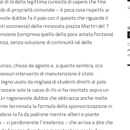
l di là della legittima curiosità di sapere che fine
G
rredo di proprietà comunale – è poca cosa rispetto ai
ole dubbio fa il paio con il quesito che riguarda il
ti sconnesso) della rinnovata piazza Martiri del 7
I
tenzione (compresa quello della poco amata fontana)
za, senza soluzione di continuità né delle
L'
po
i
Isonzo, chiuso da agosto e, a quanto sembra, ora
nessun intervento di manutenzione è stato
gno usato da migliaia di studenti diretti al polo
grossare solo le casse di chi vi ha montato sopra un
. Un ragionevole dubbio che abbraccia anche molte
ente terminata la formula della sponsorizzazione in
dono la fa da padrone mentre alberi e piante
o – ci perdonerete l’insolenza – che arriva a dire che