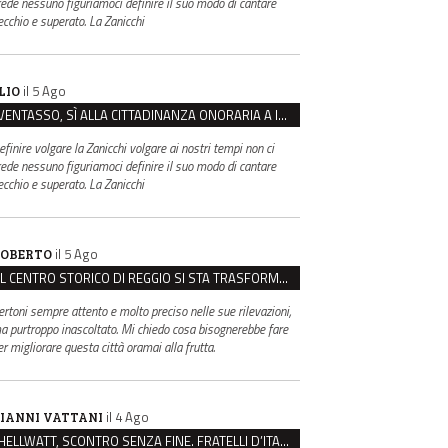
rede nessuno figuriamoci definire il suo modo di cantare
ecchio e superato. La Zanicchi
il 5 Ago
LIO
VENTASSO, SÌ ALLA CITTADINANZA ONORARIA A IVA ZANICCHI. MA BARGIACCHI: “È DI PESSIMO GUSTO”
efinire volgare la Zanicchi volgare ai nostri tempi non ci
rede nessuno figuriamoci definire il suo modo di cantare
ecchio e superato. La Zanicchi
il 5 Ago
OBERTO
IL CENTRO STORICO DI REGGIO SI STA TRASFORMANDO, E NON IN MEGLIO
ertoni sempre attento e molto preciso nelle sue rilevazioni,
a purtroppo inascoltato. Mi chiedo cosa bisognerebbe fare
er migliorare questa città oramai alla frutta.
il 4 Ago
IANNI VATTANI
HELLWATT, SCONTRO SENZA FINE. FRATELLI D’ITALIA: “MILANI PORTA DOCUMENTI, DE FRANCO INSULTI”