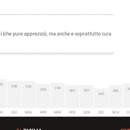
ti (che pure apprezzo), ma anche e soprattutto cura
66
338
335
318
3
296
287
284
283
240
UG
GIU
MAG
APR
MAR
FEB
GEN
DIC
NOV
O