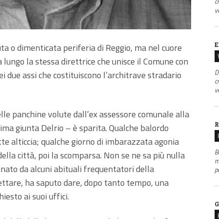
c
v
E
ta o dimenticata periferia di Reggio, ma nel cuore
ia lungo la stessa direttrice che unisce il Comune con
D
i due assi che costituiscono l’architrave stradario
c
v
delle panchine volute dall’ex assessore comunale alla
R
ima giunta Delrio – è sparita. Qualche balordo
te alticcia; qualche giorno di imbarazzata agonia
B
ella città, poi la scomparsa. Non se ne sa più nulla
m
nato da alcuni abituali frequentatori della
p
pettare, ha saputo dare, dopo tanto tempo, una
esto ai suoi uffici.
G