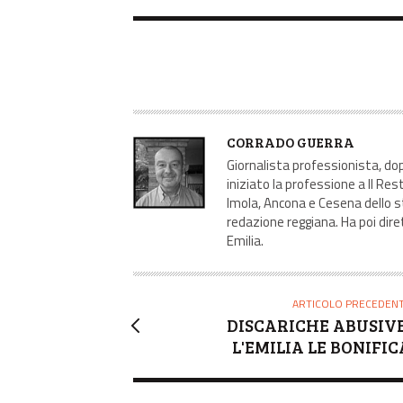
A
CORRADO GUERRA
U
Giornalista professionista, dopo
T
iniziato la professione a Il Res
Imola, Ancona e Cesena dello s
O
redazione reggiana. Ha poi dire
R
Emilia.
E
ARTICOLO PRECEDEN
DISCARICHE ABUSIVE
L'EMILIA LE BONIFIC