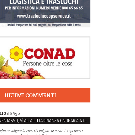
ULTIMI COMMENTI
il 5 Ago
LIO
VENTASSO, SÌ ALLA CITTADINANZA ONORARIA A IVA ZANICCHI. MA BARGIACCHI: “È DI PESSIMO GUSTO”
efinire volgare la Zanicchi volgare ai nostri tempi non ci