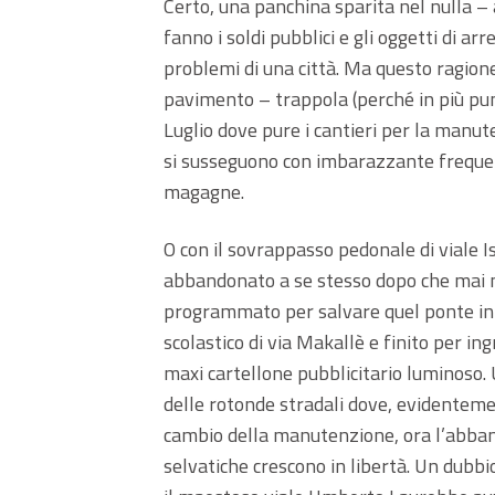
Certo, una panchina sparita nel nulla – a
fanno i soldi pubblici e gli oggetti di a
problemi di una città. Ma questo ragionev
pavimento – trappola (perché in più pun
Luglio dove pure i cantieri per la manu
si susseguono con imbarazzante frequen
magagne.
O con il sovrappasso pedonale di viale 
abbandonato a se stesso dopo che mai 
programmato per salvare quel ponte in le
scolastico di via Makallè e finito per in
maxi cartellone pubblicitario luminoso
delle rotonde stradali dove, evidentem
cambio della manutenzione, ora l’abban
selvatiche crescono in libertà. Un dubbi