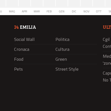
IU
MAG
APR
MAR
FEB
GEN
DIC
NOV
OTT
S
24
EMILIA
UL
Social Wall
Politica
Cgil
Cont
Cronaca
Cultura
Medi
Food
Green
'zon
Pets
Street Style
Capo
No T