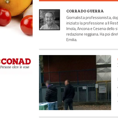
AUTORE
CORRADO GUERRA
Giornalista professionista, dopo
iniziato la professione a Il Res
Imola, Ancona e Cesena dello s
redazione reggiana. Ha poi dire
Emilia.