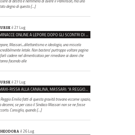
ssere di destra e nemmeno di avere il Parkinson, ma uno
tato degno di questo […]
il 27 Lug
URSK
MINACCE ONLINE A LEPORE DOPO GLI SCONTRI DI BOLOGNA, ASSEGNATA LA SCORTA AL SINDACO
epore, Massari....dilettantismo e ideologia, una miscela
ncredibilmente letale. Non bastera' purtroppo voltare pagina
 farli cadere nel dimenticatoio per rimediare ai danni che
tanno facendo alle
il 27 Lug
URSK
MAXI-RISSA ALLA CANALINA, MASSARI: “A REGGIO FATTI COSÌ GRAVI NON DEVONO TROVARE SPAZIO”
 Reggio Emilia fatti di questa gravità trovano eccome spazio,
a decenni, se per caso il Sindaco Massari non se ne fosse
ccorto. Consiglio, quando […]
il 26 Lug
HEODORA