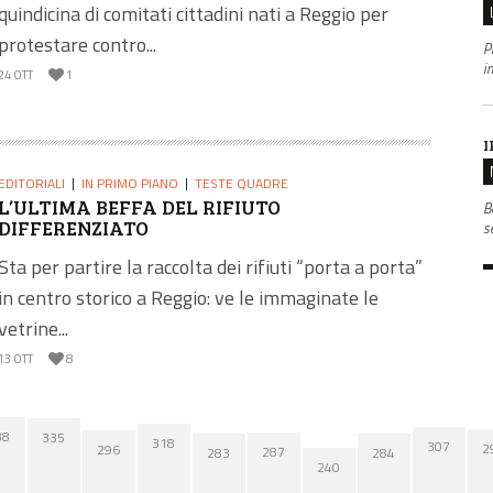
quindicina di comitati cittadini nati a Reggio per
protestare contro...
P
i
24 OTT
1
I
EDITORIALI
IN PRIMO PIANO
TESTE QUADRE
L’ULTIMA BEFFA DEL RIFIUTO
B
DIFFERENZIATO
s
Sta per partire la raccolta dei rifiuti “porta a porta”
in centro storico a Reggio: ve le immaginate le
vetrine...
13 OTT
8
38
335
318
307
2
296
287
284
283
240