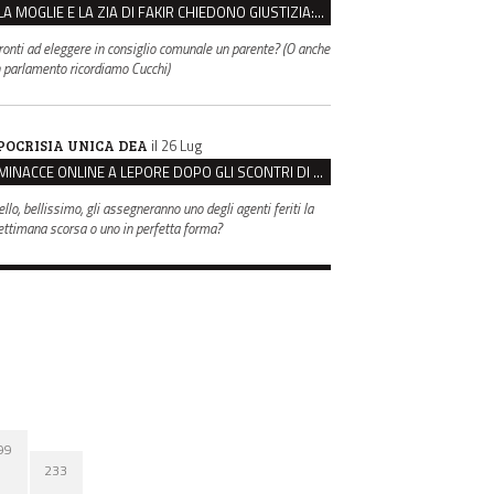
LA MOGLIE E LA ZIA DI FAKIR CHIEDONO GIUSTIZIA: “LA SUA MORTE CRIMINE CONTRO L’UMANITÀ”
ronti ad eleggere in consiglio comunale un parente? (O anche
n parlamento ricordiamo Cucchi)
il 26 Lug
POCRISIA UNICA DEA
MINACCE ONLINE A LEPORE DOPO GLI SCONTRI DI BOLOGNA, ASSEGNATA LA SCORTA AL SINDACO
ello, bellissimo, gli assegneranno uno degli agenti feriti la
ettimana scorsa o uno in perfetta forma?
99
233