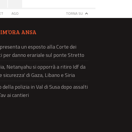
ET
AGO
TORNA SU
TIM’ORA ANSA
 presenta un esposto alla Corte dei
i per danno erariale sul ponte Stretto
a, Netanyahu si opporrà a ritiro Idf da
e sicurezza' di Gaza, Libano e Siria
 della polizia in Val di Susa dopo assalti
av ai cantieri