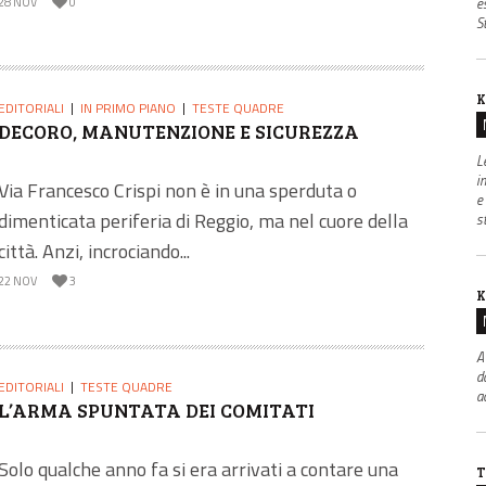
e
28 NOV
0
S
K
EDITORIALI
IN PRIMO PIANO
TESTE QUADRE
DECORO, MANUTENZIONE E SICUREZZA
L
i
Via Francesco Crispi non è in una sperduta o
e
dimenticata periferia di Reggio, ma nel cuore della
s
città. Anzi, incrociando...
22 NOV
3
K
A
d
EDITORIALI
TESTE QUADRE
a
L’ARMA SPUNTATA DEI COMITATI
Solo qualche anno fa si era arrivati a contare una
T