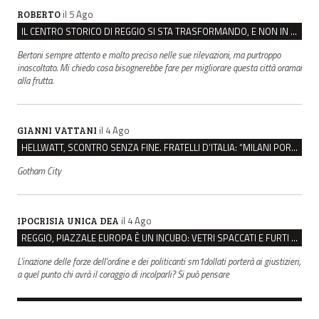
il 5 Ago
ROBERTO
IL CENTRO STORICO DI REGGIO SI STA TRASFORMANDO, E NON IN MEGLIO
Bertoni sempre attento e molto preciso nelle sue rilevazioni, ma purtroppo
inascoltato. Mi chiedo cosa bisognerebbe fare per migliorare questa città oramai
alla frutta.
il 4 Ago
GIANNI VATTANI
HELLWATT, SCONTRO SENZA FINE. FRATELLI D’ITALIA: “MILANI PORTA DOCUMENTI, DE FRANCO INSULTI”
Gotham City
il 4 Ago
IPOCRISIA UNICA DEA
REGGIO, PIAZZALE EUROPA È UN INCUBO: VETRI SPACCATI E FURTI SULLE AUTO IN SOSTA
L'inazione delle forze dell'ordine e dei politicanti sm1dollati porterà ai giustizieri,
a quel punto chi avrà il coraggio di incolparli? Si può pensare