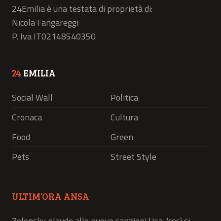
24Emilia è una testata di proprietà di:
Nicola Fangareggi
P. Iva IT02148540350
24
EMILIA
Social Wall
Politica
Cronaca
Cultura
Food
Green
Pets
Street Style
ULTIM’ORA ANSA
Zelensky plaude alle nuove sanzioni Usa, 'così si