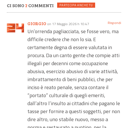
CI SONO
2
COMMENTI
PARTECIPA ANCHE TU
Rispondi
GIORGIO
on 17 Maggio 2026 h 10:47
Un’orrenda pagliacciata, se fosse vero, ma
difficile credere che non lo sia. E
certamente degna di essere valutata in
procura. Da un canto gente che compie atti
illegali per decenni come occupazione
abusiva, esercizio abusivo di varie attività,
imbrattamento di beni pubblici, che per
inciso è reato penale, senza contare il
“portato” culturale di quegli emeriti,
dall’altro l’insulto ai cittadini che pagano le
tasse per fornire a questi soggetti, per non
dire altro, uno stabile nuovo, messo a
norma e restaurato a puntino, per la