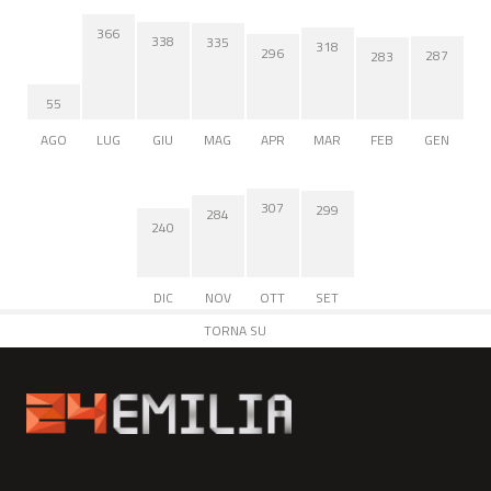
366
338
335
318
296
287
283
55
AGO
LUG
GIU
MAG
APR
MAR
FEB
GEN
307
299
284
240
DIC
NOV
OTT
SET
TORNA SU