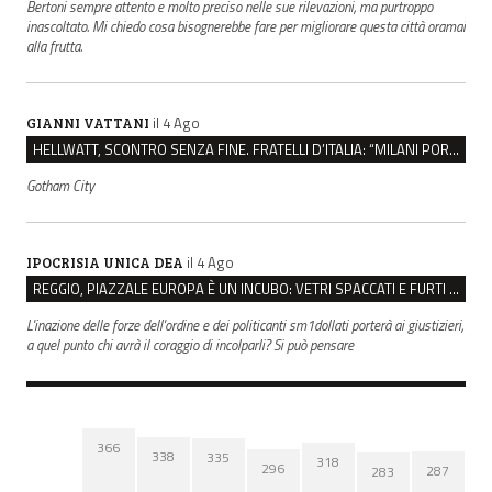
Bertoni sempre attento e molto preciso nelle sue rilevazioni, ma purtroppo
inascoltato. Mi chiedo cosa bisognerebbe fare per migliorare questa città oramai
alla frutta.
il 4 Ago
GIANNI VATTANI
HELLWATT, SCONTRO SENZA FINE. FRATELLI D’ITALIA: “MILANI PORTA DOCUMENTI, DE FRANCO INSULTI”
Gotham City
il 4 Ago
IPOCRISIA UNICA DEA
REGGIO, PIAZZALE EUROPA È UN INCUBO: VETRI SPACCATI E FURTI SULLE AUTO IN SOSTA
L'inazione delle forze dell'ordine e dei politicanti sm1dollati porterà ai giustizieri,
a quel punto chi avrà il coraggio di incolparli? Si può pensare
366
338
335
318
296
287
283