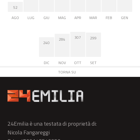
52
AGO
LUG
GIU
MAG
APR
MAR
FEB
GEN
307
299
284
240
DIC
NOV
OTT
SET
TORNA SU
24Emilia è una testata di proprietà di:
Nicola Fangareggi