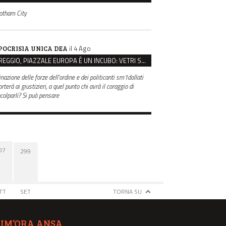
otham City
il 4 Ago
POCRISIA UNICA DEA
REGGIO, PIAZZALE EUROPA È UN INCUBO: VETRI SPACCATI E FURTI SULLE AUTO IN SOSTA
inazione delle forze dell'ordine e dei politicanti sm1dollati
rterà ai giustizieri, a quel punto chi avrà il coraggio di
ncolparli? Si può pensare
07
299
TT
SET
TORNA SU
TIM’ORA ANSA