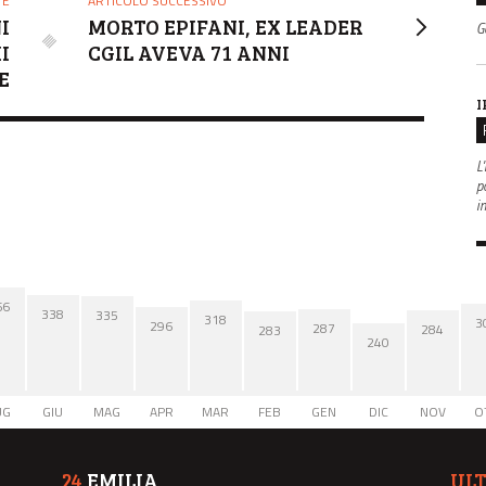
TE
ARTICOLO SUCCESSIVO
I
MORTO EPIFANI, EX LEADER
G
I
CGIL AVEVA 71 ANNI
E
I
L'
po
i
66
338
335
318
3
296
287
284
283
240
UG
GIU
MAG
APR
MAR
FEB
GEN
DIC
NOV
O
24
EMILIA
UL