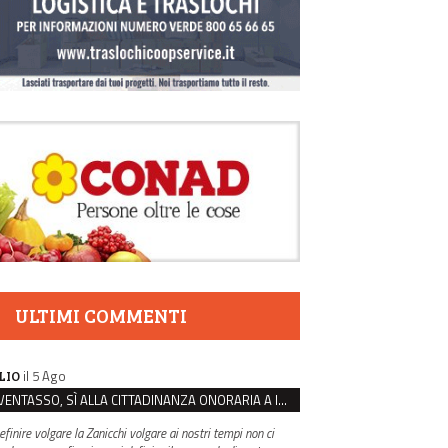
ULTIMI COMMENTI
il 5 Ago
LIO
VENTASSO, SÌ ALLA CITTADINANZA ONORARIA A IVA ZANICCHI. MA BARGIACCHI: “È DI PESSIMO GUSTO”
efinire volgare la Zanicchi volgare ai nostri tempi non ci