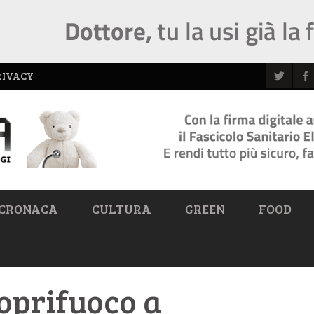
RIVACY
CRONACA
CULTURA
GREEN
FOOD
coprifuoco a