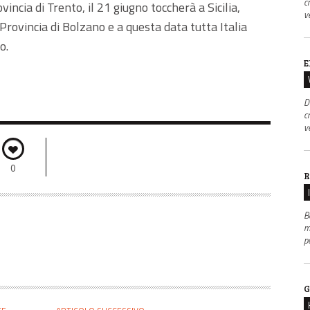
c
ncia di Trento, il 21 giugno toccherà a Sicilia,
v
rovincia di Bolzano e a questa data tutta Italia
o.
E
D
c
v
0
R
B
m
p
G