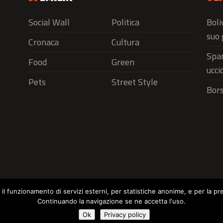
Social Wall
Politica
Boli
suo 
Cronaca
Cultura
Spar
Food
Green
ucci
Pets
Street Style
Bors
r il funzionamento di servizi esterni, per statistiche anonime, e per la pr
Continuando la navigazione se ne accetta l'uso.
Social Wall
Politica
Cronaca
Cu
Cookie Policy
Ok
Privacy policy