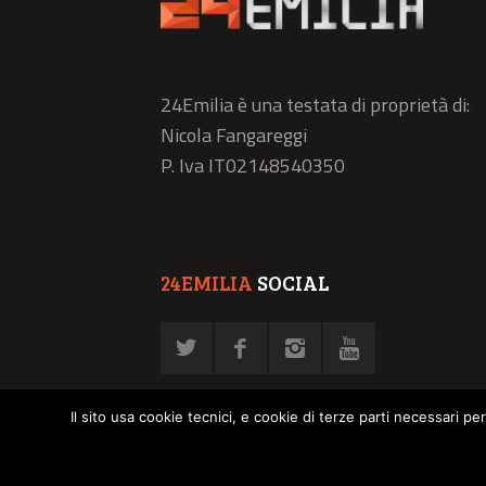
24Emilia è una testata di proprietà di:
Nicola Fangareggi
P. Iva IT02148540350
24EMILIA
SOCIAL
Il sito usa cookie tecnici, e cookie di terze parti necessari pe
© NFN srl - P. Iva 02878030358 -
Privacy Policy
-