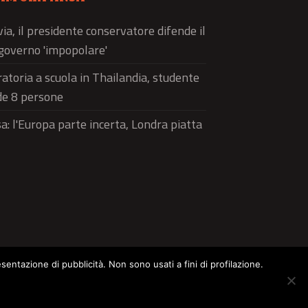
via, il presidente conservatore difende il
governo 'impopolare'
atoria a scuola in Thailandia, studente
de 8 persone
a: l'Europa parte incerta, Londra piatta
esentazione di pubblicità. Non sono usati a fini di profilazione.
ltura
Food
Green
Pets
Street Style