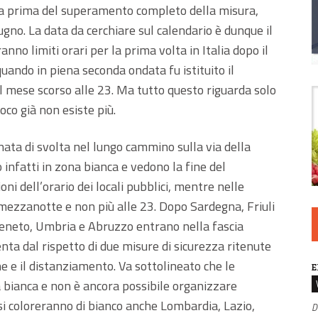
pa prima del superamento completo della misura,
iugno. La data da cerchiare sul calendario è dunque il
nno limiti orari per la prima volta in Italia dopo il
ando in piena seconda ondata fu istituito il
 il mese scorso alle 23. Ma tutto questo riguarda solo
uoco già non esiste più.
nata di svolta nel lungo cammino sulla via della
 infatti in zona bianca e vedono la fine del
oni dell’orario dei locali pubblici, mentre nelle
a mezzanotte e non più alle 23. Dopo Sardegna, Friuli
 Veneto, Umbria e Abruzzo entrano nella fascia
ta dal rispetto di due misure di sicurezza ritenute
ne e il distanziamento. Va sottolineato che le
E
 bianca e non è ancora possibile organizzare
si coloreranno di bianco anche Lombardia, Lazio,
D