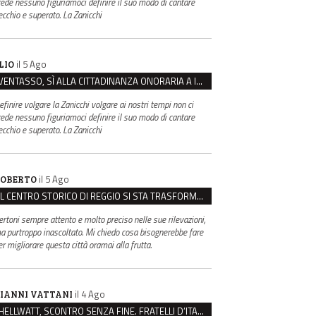
rede nessuno figuriamoci definire il suo modo di cantare
ecchio e superato. La Zanicchi
il 5 Ago
LIO
VENTASSO, SÌ ALLA CITTADINANZA ONORARIA A IVA ZANICCHI. MA BARGIACCHI: “È DI PESSIMO GUSTO”
efinire volgare la Zanicchi volgare ai nostri tempi non ci
rede nessuno figuriamoci definire il suo modo di cantare
ecchio e superato. La Zanicchi
il 5 Ago
OBERTO
IL CENTRO STORICO DI REGGIO SI STA TRASFORMANDO, E NON IN MEGLIO
ertoni sempre attento e molto preciso nelle sue rilevazioni,
a purtroppo inascoltato. Mi chiedo cosa bisognerebbe fare
er migliorare questa città oramai alla frutta.
il 4 Ago
IANNI VATTANI
HELLWATT, SCONTRO SENZA FINE. FRATELLI D’ITALIA: “MILANI PORTA DOCUMENTI, DE FRANCO INSULTI”