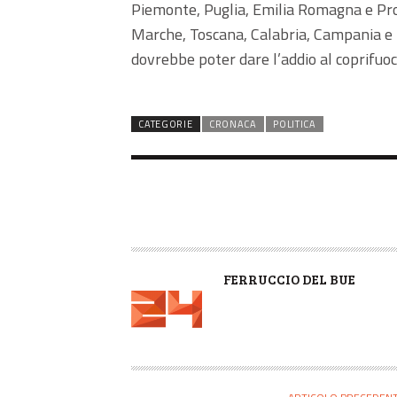
Piemonte, Puglia, Emilia Romagna e Provi
Marche, Toscana, Calabria, Campania e P
dovrebbe poter dare l’addio al coprifuoc
CATEGORIE
CRONACA
POLITICA
A
FERRUCCIO DEL BUE
U
T
O
R
E