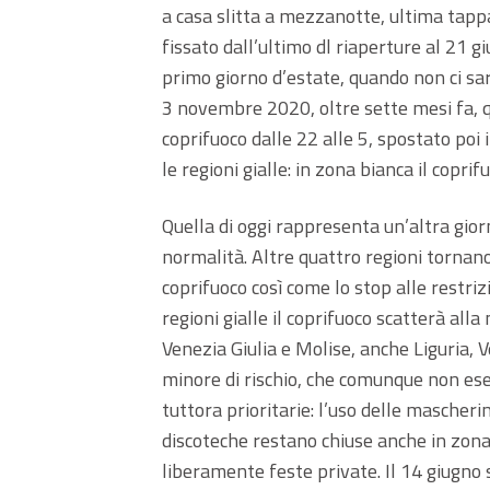
a casa slitta a mezzanotte, ultima tap
fissato dall’ultimo dl riaperture al 21 g
primo giorno d’estate, quando non ci sara
3 novembre 2020, oltre sette mesi fa, qu
coprifuoco dalle 22 alle 5, spostato poi
le regioni gialle: in zona bianca il coprif
Quella di oggi rappresenta un’altra gior
normalità. Altre quattro regioni tornano
coprifuoco così come lo stop alle restrizi
regioni gialle il coprifuoco scatterà all
Venezia Giulia e Molise, anche Liguria,
minore di rischio, che comunque non esen
tuttora prioritarie: l’uso delle mascheri
discoteche restano chiuse anche in zona
liberamente feste private. Il 14 giugno 