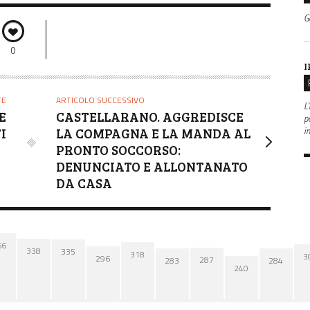
G
0
I
TE
ARTICOLO SUCCESSIVO
L'
E
CASTELLARANO. AGGREDISCE
po
i
I
LA COMPAGNA E LA MANDA AL
PRONTO SOCCORSO:
DENUNCIATO E ALLONTANATO
DA CASA
66
338
335
318
3
296
287
284
283
240