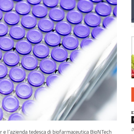
E
D
r e l’azienda tedesca di biofarmaceutica BioNTech