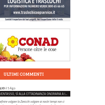
ULTIMI COMMENTI
il 5 Ago
LIO
VENTASSO, SÌ ALLA CITTADINANZA ONORARIA A IVA ZANICCHI. MA BARGIACCHI: “È DI PESSIMO GUSTO”
efinire volgare la Zanicchi volgare ai nostri tempi non ci