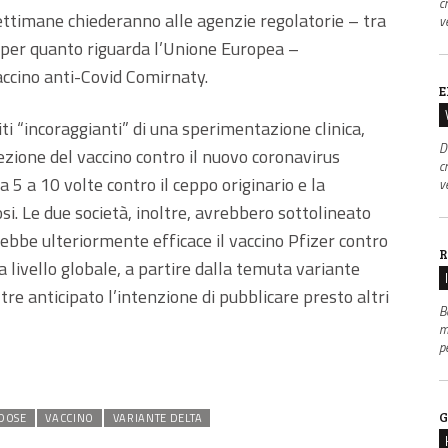
c
ttimane chiederanno alle agenzie regolatorie – tra
v
 per quanto riguarda l’Unione Europea –
accino anti-Covid Comirnaty.
E
niti “incoraggianti” di una sperimentazione clinica,
D
zione del vaccino contro il nuovo coronavirus
c
a 5 a 10 volte contro il ceppo originario e la
v
si. Le due società, inoltre, avrebbero sottolineato
bbe ulteriormente efficace il vaccino Pfizer contro
R
a livello globale, a partire dalla temuta variante
re anticipato l’intenzione di pubblicare presto altri
B
m
p
G
 DOSE
VACCINO
VARIANTE DELTA