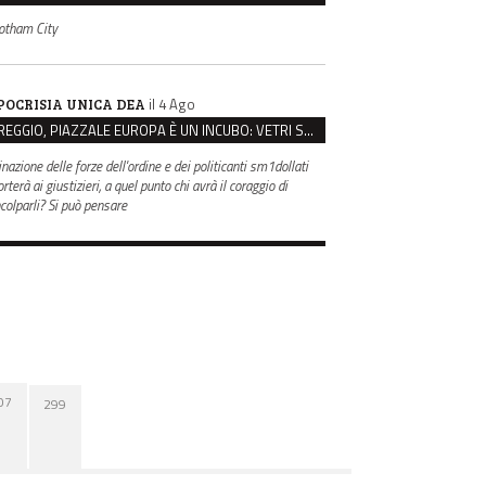
otham City
il 4 Ago
POCRISIA UNICA DEA
REGGIO, PIAZZALE EUROPA È UN INCUBO: VETRI SPACCATI E FURTI SULLE AUTO IN SOSTA
inazione delle forze dell'ordine e dei politicanti sm1dollati
rterà ai giustizieri, a quel punto chi avrà il coraggio di
ncolparli? Si può pensare
07
299