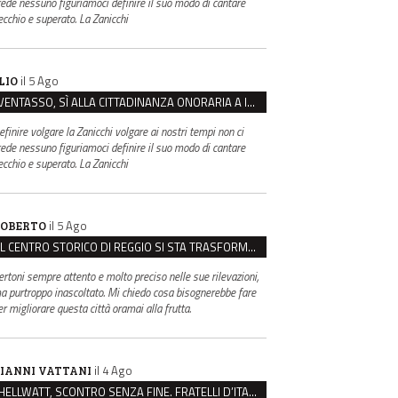
rede nessuno figuriamoci definire il suo modo di cantare
ecchio e superato. La Zanicchi
il 5 Ago
LIO
VENTASSO, SÌ ALLA CITTADINANZA ONORARIA A IVA ZANICCHI. MA BARGIACCHI: “È DI PESSIMO GUSTO”
efinire volgare la Zanicchi volgare ai nostri tempi non ci
rede nessuno figuriamoci definire il suo modo di cantare
ecchio e superato. La Zanicchi
il 5 Ago
OBERTO
IL CENTRO STORICO DI REGGIO SI STA TRASFORMANDO, E NON IN MEGLIO
ertoni sempre attento e molto preciso nelle sue rilevazioni,
a purtroppo inascoltato. Mi chiedo cosa bisognerebbe fare
er migliorare questa città oramai alla frutta.
il 4 Ago
IANNI VATTANI
HELLWATT, SCONTRO SENZA FINE. FRATELLI D’ITALIA: “MILANI PORTA DOCUMENTI, DE FRANCO INSULTI”