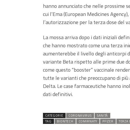
hanno annunciato che nelle prossime se
cui l’Ema (European Medicines Agency),
l’autorizzazione per la terza dose del v
La mossa arriva dopo i dati iniziali defi
che hanno mostrato come una terza inie
aumenterebbe il livello degli anticorpi d
variante Beta rispetto alle prime due do
come questo “booster” vaccinale rendere
tutte le varianti che preoccupano di più 
Delta. Le case farmaceutiche hanno inolt
dati definitivi.
CATEGORIE
CORONAVIRUS
SANITÀ
TAG
BIONTECH
COMIRNATY
PFIZER
TERZA