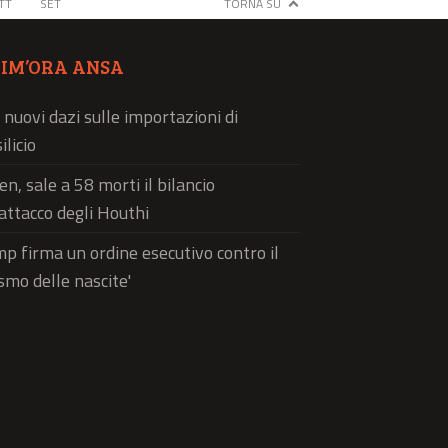
TT
SET
TORNA SU
TIM’ORA ANSA
 nuovi dazi sulle importazioni di
ilicio
n, sale a 58 morti il bilancio
'attacco degli Houthi
p firma un ordine esecutivo contro il
ismo delle nascite'