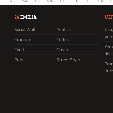
UG
GIU
MAG
APR
MAR
FEB
GEN
DIC
NOV
O
24
EMILIA
UL
Social Wall
Politica
Usa,
polis
Cronaca
Cultura
Yeme
Food
Green
dell
Pets
Street Style
Trum
'tur