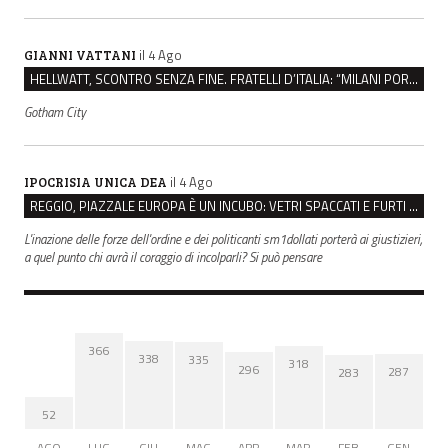
il 4 Ago
GIANNI VATTANI
HELLWATT, SCONTRO SENZA FINE. FRATELLI D’ITALIA: “MILANI PORTA DOCUMENTI, DE FRANCO INSULTI”
Gotham City
il 4 Ago
IPOCRISIA UNICA DEA
REGGIO, PIAZZALE EUROPA È UN INCUBO: VETRI SPACCATI E FURTI SULLE AUTO IN SOSTA
L'inazione delle forze dell'ordine e dei politicanti sm1dollati porterà ai giustizieri,
a quel punto chi avrà il coraggio di incolparli? Si può pensare
366
338
335
318
296
287
283
52
AGO
LUG
GIU
MAG
APR
MAR
FEB
GEN