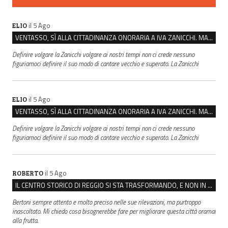
il 5 Ago
ELIO
VENTASSO, SÌ ALLA CITTADINANZA ONORARIA A IVA ZANICCHI. MA BARGIACCHI: “È DI PESSIMO GUSTO”
Definire volgare la Zanicchi volgare ai nostri tempi non ci crede nessuno
figuriamoci definire il suo modo di cantare vecchio e superato. La Zanicchi
il 5 Ago
ELIO
VENTASSO, SÌ ALLA CITTADINANZA ONORARIA A IVA ZANICCHI. MA BARGIACCHI: “È DI PESSIMO GUSTO”
Definire volgare la Zanicchi volgare ai nostri tempi non ci crede nessuno
figuriamoci definire il suo modo di cantare vecchio e superato. La Zanicchi
il 5 Ago
ROBERTO
IL CENTRO STORICO DI REGGIO SI STA TRASFORMANDO, E NON IN MEGLIO
Bertoni sempre attento e molto preciso nelle sue rilevazioni, ma purtroppo
inascoltato. Mi chiedo cosa bisognerebbe fare per migliorare questa città oramai
alla frutta.