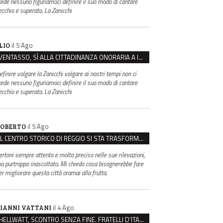
rede nessuno figuriamoci definire il suo modo di cantare
ecchio e superato. La Zanicchi
il 5 Ago
LIO
VENTASSO, SÌ ALLA CITTADINANZA ONORARIA A IVA ZANICCHI. MA BARGIACCHI: “È DI PESSIMO GUSTO”
efinire volgare la Zanicchi volgare ai nostri tempi non ci
rede nessuno figuriamoci definire il suo modo di cantare
ecchio e superato. La Zanicchi
il 5 Ago
OBERTO
IL CENTRO STORICO DI REGGIO SI STA TRASFORMANDO, E NON IN MEGLIO
ertoni sempre attento e molto preciso nelle sue rilevazioni,
a purtroppo inascoltato. Mi chiedo cosa bisognerebbe fare
er migliorare questa città oramai alla frutta.
il 4 Ago
IANNI VATTANI
HELLWATT, SCONTRO SENZA FINE. FRATELLI D’ITALIA: “MILANI PORTA DOCUMENTI, DE FRANCO INSULTI”