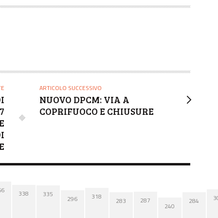
TE
ARTICOLO SUCCESSIVO
I
NUOVO DPCM: VIA A
7
COPRIFUOCO E CHIUSURE
E
I
E
66
338
335
318
3
296
287
284
283
240