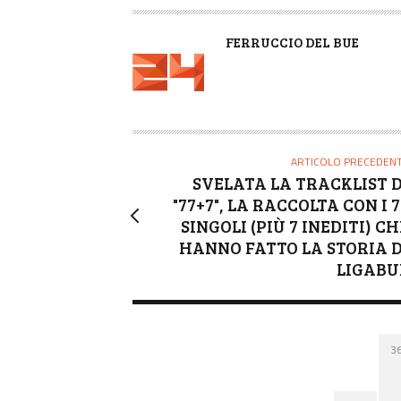
A
FERRUCCIO DEL BUE
U
T
O
R
E
ARTICOLO PRECEDEN
SVELATA LA TRACKLIST D
"77+7", LA RACCOLTA CON I 7
SINGOLI (PIÙ 7 INEDITI) CH
HANNO FATTO LA STORIA D
LIGABU
3