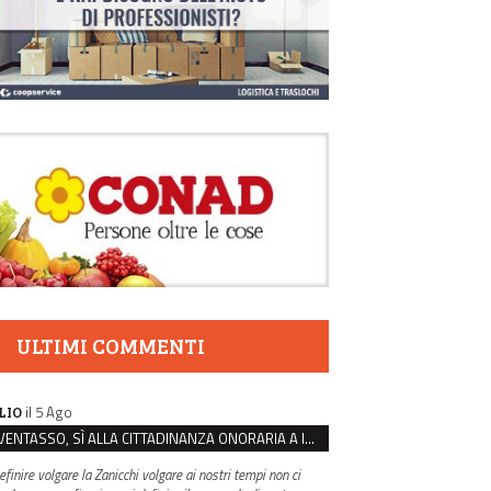
ULTIMI COMMENTI
il 5 Ago
LIO
VENTASSO, SÌ ALLA CITTADINANZA ONORARIA A IVA ZANICCHI. MA BARGIACCHI: “È DI PESSIMO GUSTO”
efinire volgare la Zanicchi volgare ai nostri tempi non ci