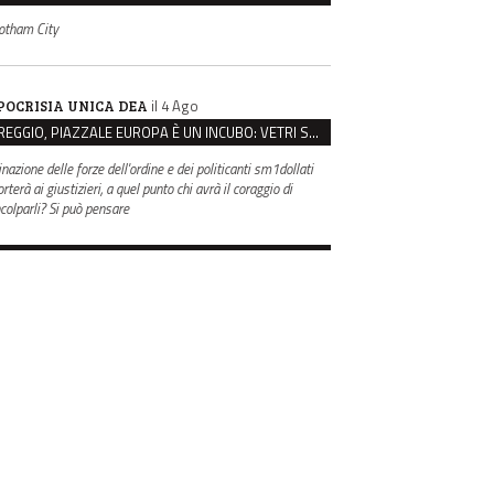
otham City
il 4 Ago
POCRISIA UNICA DEA
REGGIO, PIAZZALE EUROPA È UN INCUBO: VETRI SPACCATI E FURTI SULLE AUTO IN SOSTA
inazione delle forze dell'ordine e dei politicanti sm1dollati
rterà ai giustizieri, a quel punto chi avrà il coraggio di
ncolparli? Si può pensare