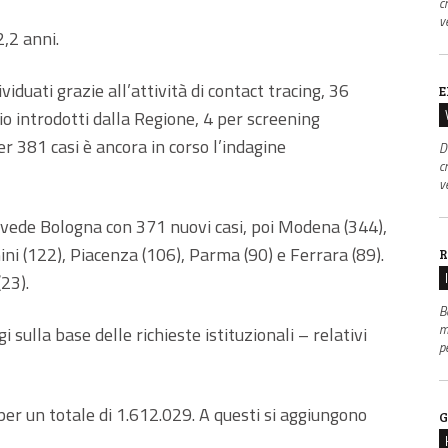
c
v
2,2 anni.
iduati grazie all’attività di contact tracing, 36
E
hio introdotti dalla Regione, 4 per screening
Per 381 casi è ancora in corso l’indagine
D
c
v
e vede Bologna con 371 nuovi casi, poi Modena (344),
ni (122), Piacenza (106), Parma (90) e Ferrara (89).
R
23).
B
m
gi sulla base delle richieste istituzionali – relativi
p
per un totale di 1.612.029. A questi si aggiungono
G