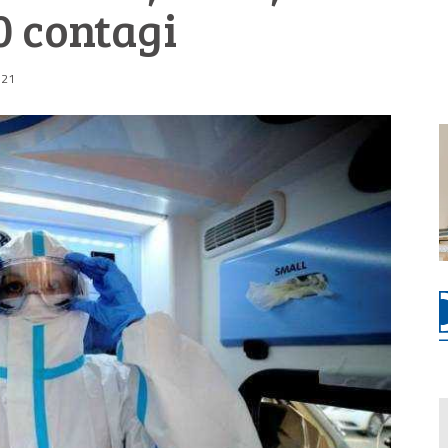
0 contagi
:21