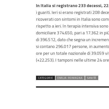
In Italia si registrano 233 decessi, 
i guariti. Ieri si erano registrati 208 de
ricoverati con sintomi in Italia sono c
rispetto a ieri. In terapia intensiva son
domiciliare 374.650, pari a 17.362 in più 
di 396.512, dato che segna un incremento 
si contano 296.017 persone, in aumento 
ore per un totale nazionale di 39.059 vi
(+22.253). I tamponi nelle ultime 24 ore
CATEGORIE
EMILIA-ROMAGNA
SANITÀ