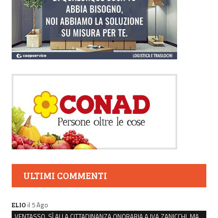
ULTIMI COMMENTI
il 5 Ago
ELIO
VENTASSO, SÌ ALLA CITTADINANZA ONORARIA A IVA ZANICCHI. MA BARGIACCHI: “È DI PESSIMO GUSTO”