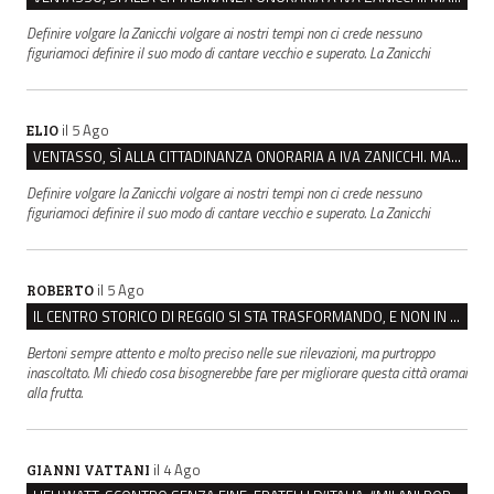
Definire volgare la Zanicchi volgare ai nostri tempi non ci crede nessuno
figuriamoci definire il suo modo di cantare vecchio e superato. La Zanicchi
il 5 Ago
ELIO
VENTASSO, SÌ ALLA CITTADINANZA ONORARIA A IVA ZANICCHI. MA BARGIACCHI: “È DI PESSIMO GUSTO”
Definire volgare la Zanicchi volgare ai nostri tempi non ci crede nessuno
figuriamoci definire il suo modo di cantare vecchio e superato. La Zanicchi
il 5 Ago
ROBERTO
IL CENTRO STORICO DI REGGIO SI STA TRASFORMANDO, E NON IN MEGLIO
Bertoni sempre attento e molto preciso nelle sue rilevazioni, ma purtroppo
inascoltato. Mi chiedo cosa bisognerebbe fare per migliorare questa città oramai
alla frutta.
il 4 Ago
GIANNI VATTANI