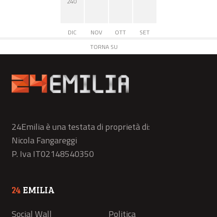
240
DIC
NOV
OTT
SET
TORNA SU
24Emilia è una testata di proprietà di:
Nicola Fangareggi
P. Iva IT02148540350
24
EMILIA
Social Wall
Politica