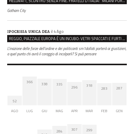
HELLWATT, SCONTRO SENZA FINE. FRATELLI D’ITALIA: “MILANI PORTA DOCUMENTI, DE FRANCO INSULTI”
Gotham City
il 4 Ago
IPOCRISIA UNICA DEA
REGGIO, PIAZZALE EUROPA È UN INCUBO: VETRI SPACCATI E FURTI SULLE AUTO IN SOSTA
L'inazione delle forze dell'ordine e dei politicanti sm1dollati porterà ai giustizieri,
a quel punto chi avrà il coraggio di incolparli? Si può pensare
366
338
335
318
296
287
283
52
AGO
LUG
GIU
MAG
APR
MAR
FEB
GEN
307
299
284