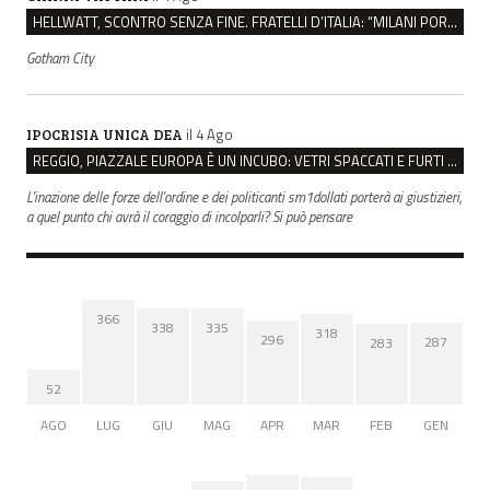
HELLWATT, SCONTRO SENZA FINE. FRATELLI D’ITALIA: “MILANI PORTA DOCUMENTI, DE FRANCO INSULTI”
Gotham City
il 4 Ago
IPOCRISIA UNICA DEA
REGGIO, PIAZZALE EUROPA È UN INCUBO: VETRI SPACCATI E FURTI SULLE AUTO IN SOSTA
L'inazione delle forze dell'ordine e dei politicanti sm1dollati porterà ai giustizieri,
a quel punto chi avrà il coraggio di incolparli? Si può pensare
366
338
335
318
296
287
283
52
AGO
LUG
GIU
MAG
APR
MAR
FEB
GEN