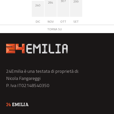
307
299
284
240
DIC
NOV
OTT
SET
TORNA SU
24Emilia è una testata di proprietà di:
Nicola Fangareggi
P. Iva IT02148540350
24
EMILIA