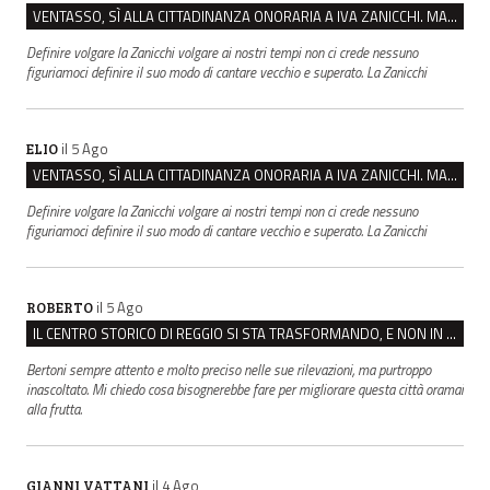
VENTASSO, SÌ ALLA CITTADINANZA ONORARIA A IVA ZANICCHI. MA BARGIACCHI: “È DI PESSIMO GUSTO”
Definire volgare la Zanicchi volgare ai nostri tempi non ci crede nessuno
figuriamoci definire il suo modo di cantare vecchio e superato. La Zanicchi
il 5 Ago
ELIO
VENTASSO, SÌ ALLA CITTADINANZA ONORARIA A IVA ZANICCHI. MA BARGIACCHI: “È DI PESSIMO GUSTO”
Definire volgare la Zanicchi volgare ai nostri tempi non ci crede nessuno
figuriamoci definire il suo modo di cantare vecchio e superato. La Zanicchi
il 5 Ago
ROBERTO
IL CENTRO STORICO DI REGGIO SI STA TRASFORMANDO, E NON IN MEGLIO
Bertoni sempre attento e molto preciso nelle sue rilevazioni, ma purtroppo
inascoltato. Mi chiedo cosa bisognerebbe fare per migliorare questa città oramai
alla frutta.
il 4 Ago
GIANNI VATTANI