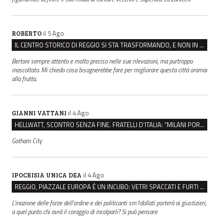
il 5 Ago
ROBERTO
IL CENTRO STORICO DI REGGIO SI STA TRASFORMANDO, E NON IN MEGLIO
Bertoni sempre attento e molto preciso nelle sue rilevazioni, ma purtroppo
inascoltato. Mi chiedo cosa bisognerebbe fare per migliorare questa città oramai
alla frutta.
il 4 Ago
GIANNI VATTANI
HELLWATT, SCONTRO SENZA FINE. FRATELLI D’ITALIA: “MILANI PORTA DOCUMENTI, DE FRANCO INSULTI”
Gotham City
il 4 Ago
IPOCRISIA UNICA DEA
REGGIO, PIAZZALE EUROPA È UN INCUBO: VETRI SPACCATI E FURTI SULLE AUTO IN SOSTA
L'inazione delle forze dell'ordine e dei politicanti sm1dollati porterà ai giustizieri,
a quel punto chi avrà il coraggio di incolparli? Si può pensare