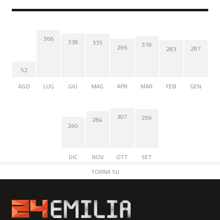
366
338
335
318
296
287
283
52
AGO
LUG
GIU
MAG
APR
MAR
FEB
GEN
307
299
284
240
DIC
NOV
OTT
SET
TORNA SU