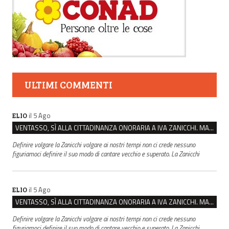
ULTIMI COMMENTI
il 5 Ago
ELIO
VENTASSO, SÌ ALLA CITTADINANZA ONORARIA A IVA ZANICCHI. MA BARGIACCHI: “È DI PESSIMO GUSTO”
Definire volgare la Zanicchi volgare ai nostri tempi non ci crede nessuno
figuriamoci definire il suo modo di cantare vecchio e superato. La Zanicchi
il 5 Ago
ELIO
VENTASSO, SÌ ALLA CITTADINANZA ONORARIA A IVA ZANICCHI. MA BARGIACCHI: “È DI PESSIMO GUSTO”
Definire volgare la Zanicchi volgare ai nostri tempi non ci crede nessuno
figuriamoci definire il suo modo di cantare vecchio e superato. La Zanicchi